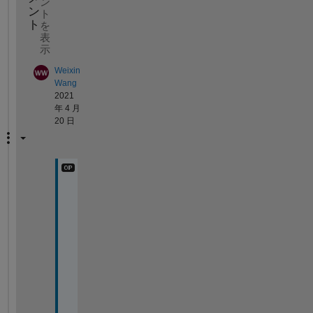
ン
ン
ト
ト
を
表
示
Weixin
Wang
2021
年 4 月
20 日
@
I
m
a
g
e 
A
n
a