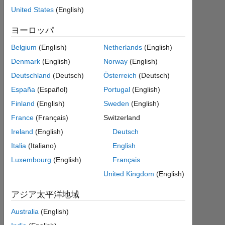
imported
United States
(English)
spreadsheet
ヨーロッパ
table of
Belgium
(English)
Netherlands
(English)
1x100
Denmark
(English)
Norway
(English)
called 'P'?
Deutschland
(Deutsch)
Österreich
(Deutsch)
España
(Español)
Portugal
(English)
Shinichiro
Finland
(English)
Sweden
(English)
Shimata
2021
France
(Français)
Switzerland
3 月
Ireland
(English)
Deutsch
31
Italia
(Italiano)
English
2
回
Luxembourg
(English)
Français
答
United Kingdom
(English)
2022
アジア太平洋地域
11
Australia
(English)
月