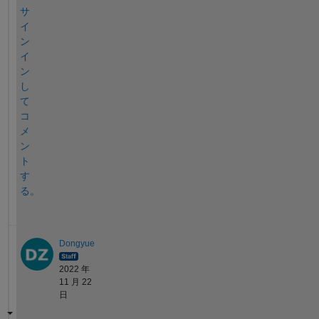
サ
イ
ン
イ
ン
し
て
コ
メ
ン
ト
す
る。
Dongyue
2022 年
11 月 22
日