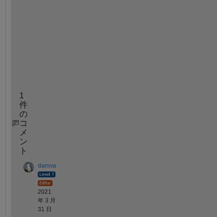
g
e
s
t 
s
u
m
.
1
件
の
コ
メ
ン
ト
darova
2021
年 3 月
31 日