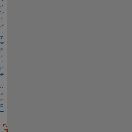
サ
イ
ン
イ
ン
し
て
ア
ク
テ
ィ
ビ
テ
ィ
を
フ
ォ
ロ
ー
回