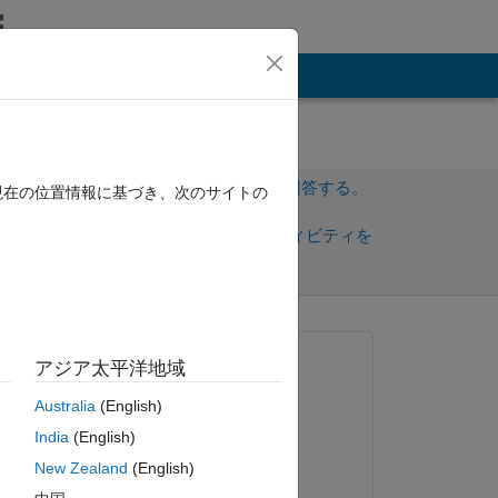
その他
サインインしてこの質問に回答する。
現在の位置情報に基づき、次のサイトの
共
サインインしてアクティビティを
有
フォロー
質問済み:
アジア太平洋地域
James Mathew
Australia
(English)
2013 年 6 月 11 日
India
(English)
採用済み:
New Zealand
(English)
Miroslav Balda