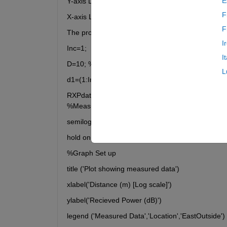
E
Y-axis Linear Received power in dB
F
X-axis Log distance in m
F
The program and data I'm using as as follows:
I
Inc=1;
I
D=10; %Max meaurement distance
L
d1=(1:Inc:D); %1m to max measurment distance (D
RXPdata1=[-45.0983; -53.3746; -54.4132; -56.8286
%Measured data in dB
semilogx(d1,(RXPdata1(:,1)),'-or') %Plot measure
hold on
%Graph Set up
title ('Plot showing measured data')
xlabel('Distance (m) [Log scale]')
ylabel('Recieved Power (dB)')
legend ('Measured Data','Location','EastOutside')