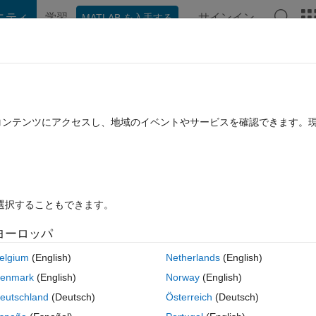
ニティ
学習
サインイン
MATLAB を入手する
hat Playground
ディスカッション
コンテスト
ブログ
投稿
B に関する FAQ
その他
og scale
たコンテンツにアクセスし、地域のイベントやサービスを確認できます。
採用済み
17 ビュー (30 日間)
を選択することもできます。
ヨーロッパ
0 投票
elgium
(English)
Netherlands
(English)
enmark
(English)
Norway
(English)
-log scale.
eutschland
(Deutsch)
Österreich
(Deutsch)