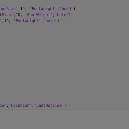
ontSize'
,14, 
'FontWeight'
,
'bold'
)
tSize'
,10, 
'FontWeight'
,
'bold'
)
'
,10, 
'FontWeight'
,
'bold'
)
on'
,
'Location'
,
'EastOutside'
)