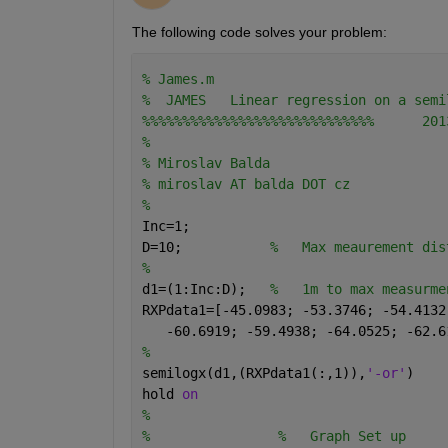
The following code solves your problem:
% James.m
%  JAMES   Linear regression on a semi
%%%%%%%%%%%%%%%%%%%%%%%%%%%%%      201
%
% Miroslav Balda
% miroslav AT balda DOT cz
%
Inc=1;
D=10;           
%   Max meaurement dis
%
d1=(1:Inc:D);   
%   1m to max measurme
RXPdata1=[-45.0983; -53.3746; -54.4132
   -60.6919; -59.4938; -64.0525; -62.6
%
semilogx(d1,(RXPdata1(:,1)),
'-or'
)    
hold 
on
%
%                %   Graph Set up