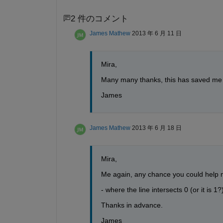
2 件のコメント
James Mathew
2013 年 6 月 11 日
Mira,
Many many thanks, this has saved me h
James
James Mathew
2013 年 6 月 18 日
Mira,
Me again, any chance you could help me o
- where the line intersects 0 (or it is 1?
Thanks in advance.
James