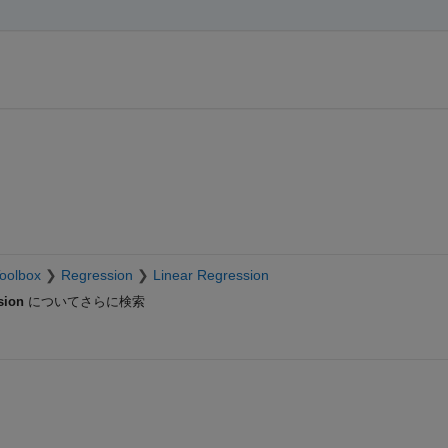
Toolbox
Regression
Linear Regression
sion
についてさらに検索