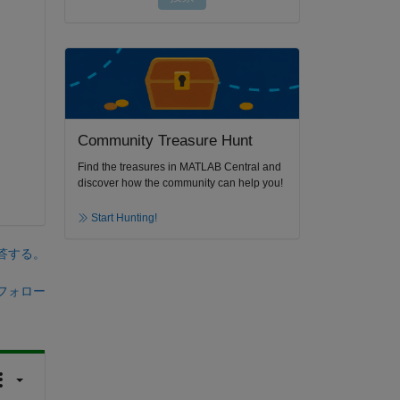
Community Treasure Hunt
Find the treasures in MATLAB Central and
discover how the community can help you!
Start Hunting!
答する。
フォロー