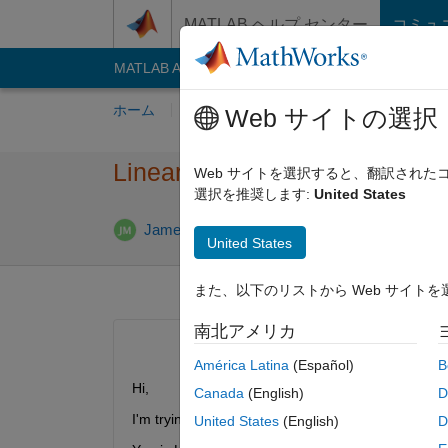
コンテンツへスキップ
MATLAB ヘルプ センター
コミュ
MATLAB Answers
File Exchange
Cody
AI C
ホーム
質問する
回答
閲覧
MATLA
Web サイトの選択
Linear regression on a semi-l
Web サイトを選択すると、翻訳され
選択を推奨します:
United States
回答
James Mathew
2013 6 月 11
1 回答
United States
また、以下のリストから Web サイト
南北アメリカ
América Latina
(Español)
B
Hi,
Canada
(English)
D
I'm trying to plot a linear regression line on a semi
United States
(English)
D