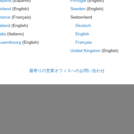
spaña
(Español)
Portugal
(English)
inland
(English)
Sweden
(English)
rance
(Français)
Switzerland
reland
(English)
Deutsch
talia
(Italiano)
English
uxembourg
(English)
Français
) in Increments (Inc)
United Kingdom
(English)
; -59.2905; -60.2743; -60.6919; -59.4938; -64.0525; -62.6163]; 
最寄りの営業オフィスへのお問い合わせ
d data