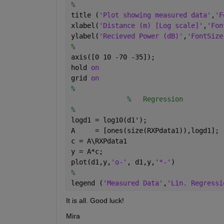
%
title (
'Plot showing measured data'
,
'F
xlabel(
'Distance (m) [Log scale]'
,
'Fon
ylabel(
'Recieved Power (dB)'
,
'FontSize
%
axis([0 10 -70 -35]);
hold 
on
grid 
on
%
%   Regression
%                
logd1 = log10(d1');
A     = [ones(size(RXPdata1)),logd1];
c = A\RXPdata1
y = A*c;
plot(d1,y,
'o-'
, d1,y,
'*-'
)
%
legend (
'Measured Data'
,
'Lin. Regressi
It is all. Good luck!
Mira