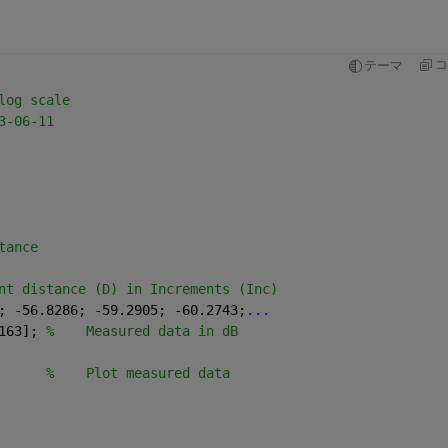
コ
テーマ
log scale
3-06-11
tance
nt distance (D) in Increments (Inc)
; -56.8286; -59.2905; -60.2743;
...
163]; 
%    Measured data in dB
      
%    Plot measured data