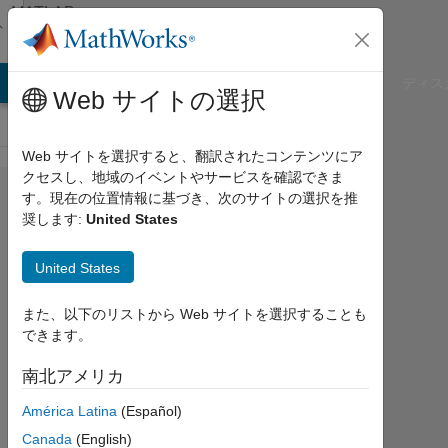
コンテンツへスキップ
MATLAB
Answers
B Answers
File Exchange
Cody
AI Chat Playground
ディス
Web サイトの選択
Web サイトを選択すると、翻訳されたコンテンツにア
クセスし、地域のイベントやサービスを確認できま
How to
す。現在の位置情報に基づき、次のサイトの選択を推
奨します:
United States
save
multiple
United States
outputs of
segmented
また、以下のリストから Web サイトを選択することも
できます。
in a
different
南北アメリカ
folder
América Latina
(Español)
Canada
(English)