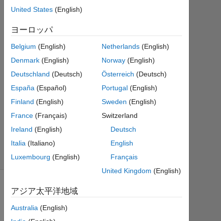
1
United States
(English)
回
答
ヨーロッパ
Belgium
(English)
Netherlands
(English)
2021
3 月
Denmark
(English)
Norway
(English)
7 に
Deutschland
(Deutsch)
Österreich
(Deutsch)
更新
España
(Español)
Portugal
(English)
23
ビ
Finland
(English)
Sweden
(English)
ュ
France
(Français)
Switzerland
ー
Ireland
(English)
Deutsch
(30
Italia
(Italiano)
English
日
間)
Luxembourg
(English)
Français
United Kingdom
(English)
古
アジア太平洋地域
い
Australia
(English)
コ