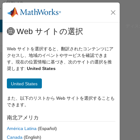
コンテンツへスキップ
MATLAB
Answers
B Answers
File Exchange
Cody
AI Chat Playground
ディス
Web サイトの選択
Web サイトを選択すると、翻訳されたコンテンツにア
クセスし、地域のイベントやサービスを確認できま
MATLAB
す。現在の位置情報に基づき、次のサイトの選択を推
奨します:
United States
Figure
and
United States
LATEX
また、以下のリストから Web サイトを選択することも
できます。
Brave
A
南北アメリカ
2021
3 月
América Latina
(Español)
7
Canada
(English)