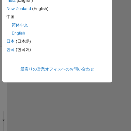
India
(English)
ビ
New Zealand
(English)
ュ
中国
ー
简体中文
(30
日
English
間)
日本
(日本語)
한국
(한국어)
最寄りの営業オフィスへのお問い合わせ