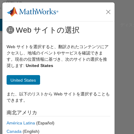
コンテンツへスキップ
MATLAB
Answers
B Answers
File Exchange
Cody
AI Chat Playground
ディス
Web サイトの選択
Web サイトを選択すると、翻訳されたコンテンツにア
クセスし、地域のイベントやサービスを確認できま
Find
す。現在の位置情報に基づき、次のサイトの選択を推
奨します:
United States
maximum
value of
United States
each row
in a
また、以下のリストから Web サイトを選択することも
できます。
double
matrix
南北アメリカ
América Latina
(Español)
Ivan
Canada
(English)