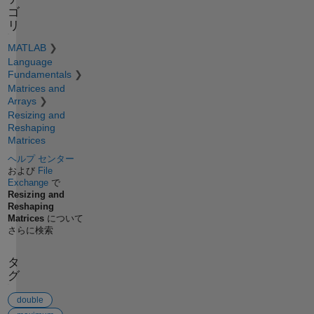
ゴ
リ
MATLAB
Language
Fundamentals
Matrices and
Arrays
Resizing and
Reshaping
Matrices
ヘルプ センター
および
File
Exchange
で
Resizing and
Reshaping
Matrices
について
さらに検索
タ
グ
double