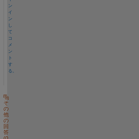
ン
イ
ン
し
て
コ
メ
ン
ト
す
る。
そ
の
他
の
回
答
(0