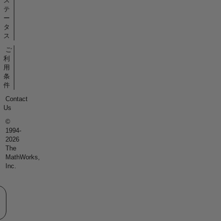
ス
テ
ー
タ
ス
ご
利
用
条
件
Contact
Us
©
1994-
2026
The
MathWorks,
Inc.
eb サイトの選択