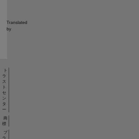
Translated
by
ト
ラ
ス
ト
セ
ン
タ
ー
商
標
プ
ラ