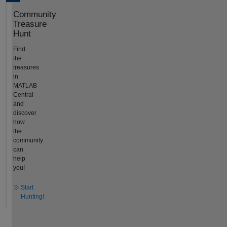
Community
Treasure
Hunt
Find
the
treasures
in
MATLAB
Central
and
discover
how
the
community
can
help
you!
Start
Hunting!