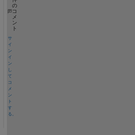
の
コ
メ
ン
ト
サ
イ
ン
イ
ン
し
て
コ
メ
ン
ト
す
る。