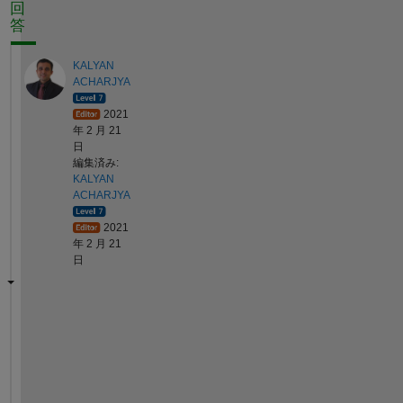
回
答
KALYAN
ACHARJYA
2021
年 2 月 21
日
編集済み:
KALYAN
ACHARJYA
2021
年 2 月 21
日
"
I 
w
o