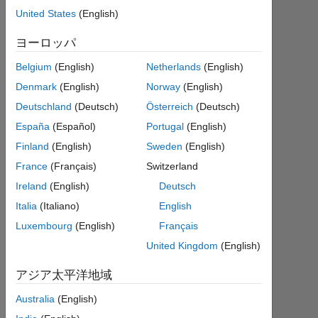
Mich
United States
(English)
2021
2 月
ヨーロッパ
21
1
Belgium
(English)
Netherlands
(English)
回
Denmark
(English)
Norway
(English)
答
Deutschland
(Deutsch)
Österreich
(Deutsch)
España
(Español)
Portugal
(English)
回
答
Finland
(English)
Sweden
(English)
採
France
(Français)
Switzerland
用
Ireland
(English)
Deutsch
済
Italia
(Italiano)
English
み
Luxembourg
(English)
Français
2021
United Kingdom
(English)
2 月
21
アジア太平洋地域
に更
Australia
(English)
新
23