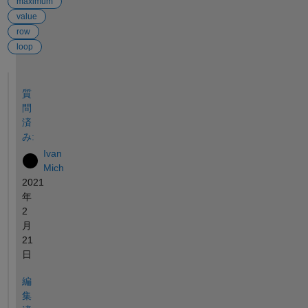
maximum
value
row
loop
参考
質
問
済
み:
Ivan
Mich
2021
年
2
月
21
日
編
集