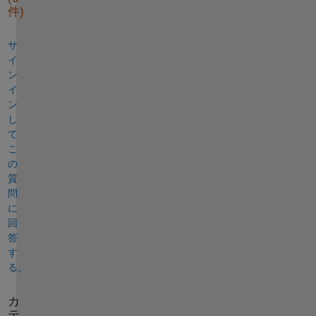
件)
サ
イ
ン
イ
ン
し
て
こ
の
質
問
に
回
答
す
る。
カ
テ