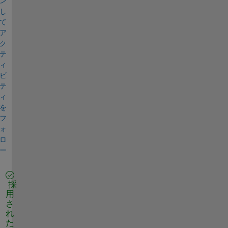
ン
し
て
ア
ク
テ
ィ
ビ
テ
ィ
を
フ
ォ
ロ
ー
採
用
さ
れ
た