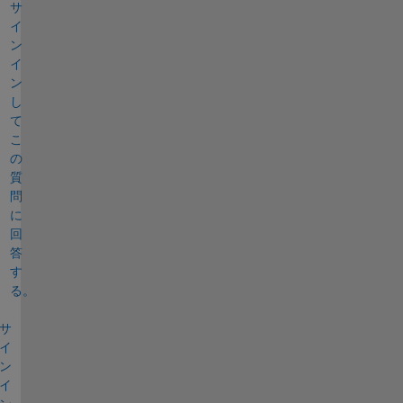
サ
イ
ン
イ
ン
し
て
こ
の
質
問
に
回
答
す
る。
サ
イ
ン
イ