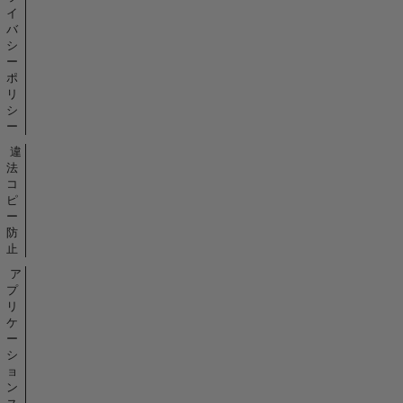
イ
バ
シ
ー
ポ
リ
シ
ー
違
法
コ
ピ
ー
防
止
ア
プ
リ
ケ
ー
シ
ョ
ン