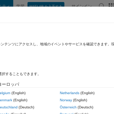
ニティ
学習
サインイン
MATLAB を入手する
hat Playground
ディスカッション
コンテスト
ブログ
投稿
B に関する FAQ
その他
e comm.RayleighFading communication
たコンテンツにアクセスし、地域のイベントやサービスを確認できます。
ive channel?
024 5 月 31 に更新
16 ビュー (30 日間)
を選択することもできます。
ヨーロッパ
elgium
(English)
Netherlands
(English)
1 投票
enmark
(English)
Norway
(English)
ation toolbox to create random channel taps with some correlation (Jak
eutschland
(Deutsch)
Österreich
(Deutsch)
n the H matrix and equalize accordingly. However, I dont know how it shou