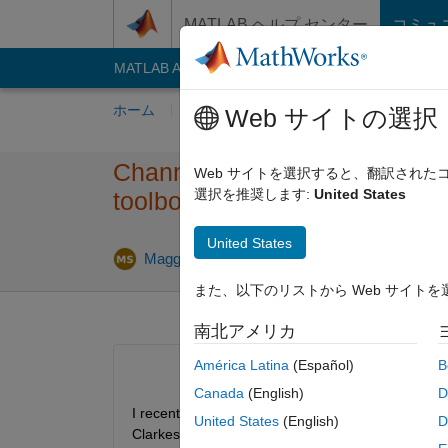
コンテンツへスキップ
MATLAB ヘルプ センター
コミュ
MATLAB Answers
File Exchange
Cody
AI C
ホーム
質問する
回答
閲覧
MATLA
Web サイトの選択
Channel Equalization for th
Web サイトを選択すると、翻訳され
選択を推奨します:
United States
toolbox for Frequency Select
United States
2
Maggie Shammaa
2021 2 月 10
1 回答
また、以下のリストから Web サイト
南北アメリカ
América Latina
(Español)
B
Canada
(English)
D
I recently used the comm.rayleighfading communic
United States
(English)
D
Clarkes Models). In flat fading it is easy to obtai