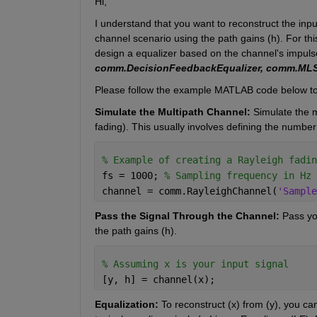
Hi,
I understand that you want to reconstruct the input
channel scenario using the path gains (h). For th
design a equalizer based on the channel's impuls
comm.DecisionFeedbackEqualizer, comm.MLS
Please follow the example MATLAB code below to
Simulate the Multipath Channel: 
Simulate the m
fading). This usually involves defining the numbe
% Example of creating a Rayleigh fadin
fs = 1000; 
% Sampling frequency in Hz
channel = comm.RayleighChannel(
'Sample
Pass the Signal Through the Channel:
 Pass yo
the path gains (h).
% Assuming x is your input signal
[y, h] = channel(x);
Equalization:
 To reconstruct (x) from (y), you ca