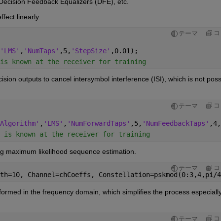
, Decision Feedback Equalizers (DFE), etc. 
fect linearly. 
コ
テーマ
'LMS'
,
'NumTaps'
,5,
'StepSize'
,0.01);
is known at the receiver for training
on outputs to cancel intersymbol interference (ISI), which is not possi
コ
テーマ
Algorithm'
,
'LMS'
,
'NumForwardTaps'
,5,
'NumFeedbackTaps'
,4,
 is known at the receiver for training
ng maximum likelihood sequence estimation.
コ
テーマ
th=10, Channel=chCoeffs, Constellation=pskmod(0:3,4,pi/4
rformed in the frequency domain, which simplifies the process especially 
コ
テーマ