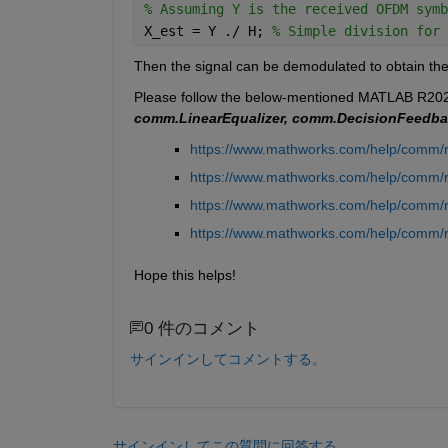
% Assuming Y is the received OFDM symb
X_est = Y ./ H; 
% Simple division for 
Then the signal can be demodulated to obtain the f
Please follow the below-mentioned MATLAB R202
comm.LinearEqualizer, comm.DecisionFeedba
https://www.mathworks.com/help/comm/r
https://www.mathworks.com/help/comm/re
https://www.mathworks.com/help/comm/r
https://www.mathworks.com/help/comm/r
Hope this helps!
0 件のコメント
サインインしてコメントする。
サインインしてこの質問に回答する。