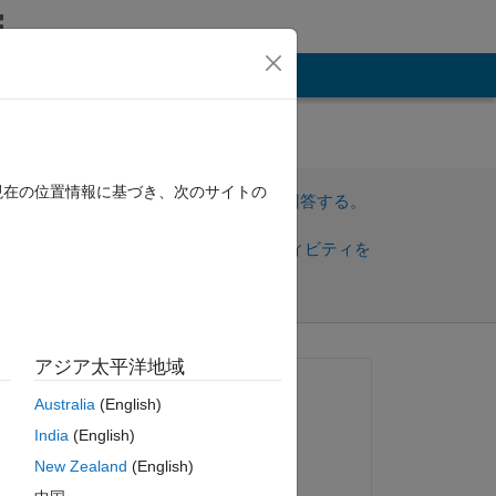
その他
現在の位置情報に基づき、次のサイトの
サインインしてこの質問に回答する。
共
サインインしてアクティビティを
有
フォロー
アジア太平洋地域
質問済み:
Australia
(English)
Maggie Shammaa
India
(English)
2021 年 2 月 10 日
es, 
New Zealand
(English)
ld 
回答済み: