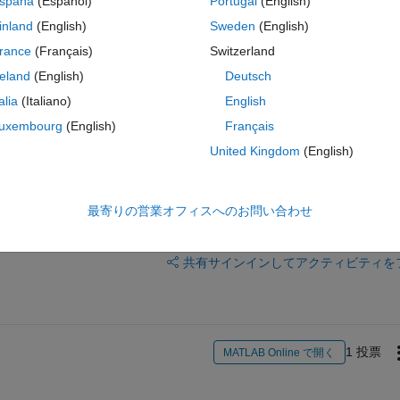
spaña
(Español)
Portugal
(English)
selective channels.
inland
(English)
Sweden
(English)
ns h to reconstruct the input signal x.
rance
(Français)
Switzerland
reland
(English)
Deutsch
talia
(Italiano)
English
uxembourg
(English)
Français
United Kingdom
(English)
最寄りの営業オフィスへのお問い合わせ
サインインしてこの質問に回
共有
サインインしてアクティビティを
1 投票
MATLAB Online で開く