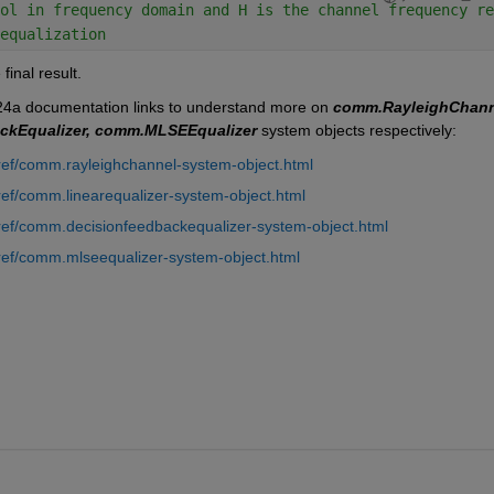
ol in frequency domain and H is the channel frequency re
equalization
inal result.
4a documentation links to understand more on 
comm.RayleighChanne
ckEqualizer, comm.MLSEEqualizer 
system objects respectively:
ef/comm.rayleighchannel-system-object.html
f/comm.linearequalizer-system-object.html
ef/comm.decisionfeedbackequalizer-system-object.html
ef/comm.mlseequalizer-system-object.html