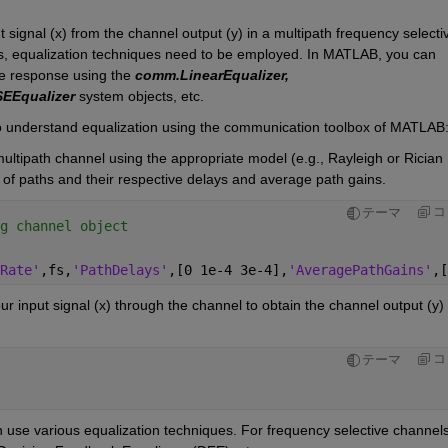
 signal (x) from the channel output (y) in a multipath frequency selectiv
is, equalization techniques need to be employed. In MATLAB, you can 
e response using the 
comm.LinearEqualizer, 
EEqualizer 
system objects, etc. 
 understand equalization using the communication toolbox of MATLAB
ultipath channel using the appropriate model (e.g., Rayleigh or Rician 
r of paths and their respective delays and average path gains.
コ
テーマ
g channel object
Rate'
,fs,
'PathDelays'
,[0 1e-4 3e-4],
'AveragePathGains'
,[
ur input signal (x) through the channel to obtain the channel output (y) 
コ
テーマ
n use various equalization techniques. For frequency selective channels,