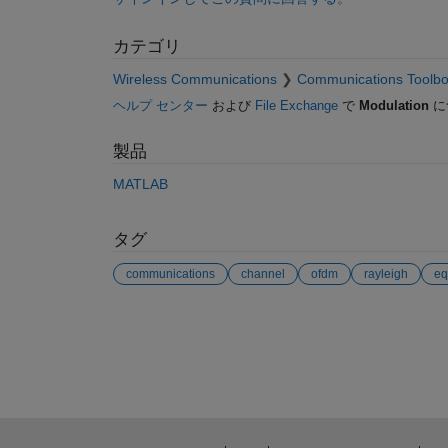
カテゴリ
Wireless Communications
Communications Toolb
ヘルプ センター
および
File Exchange
で
Modulation
に
製品
MATLAB
タグ
communications
channel
ofdm
rayleigh
eq
参考