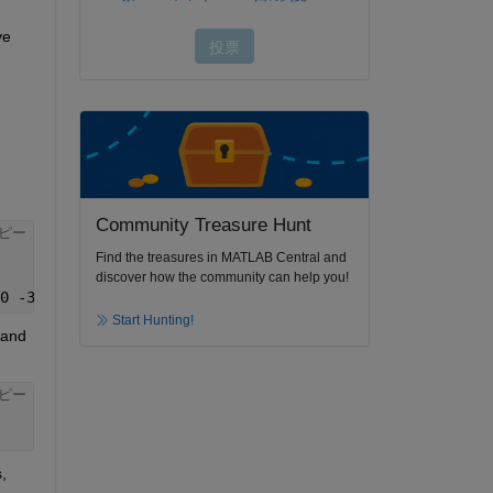
e 
:
Community Treasure Hunt
ピー
Find the treasures in MATLAB Central and
discover how the community can help you!
0 -3 -6],
'NormalizePathGains'
,true);
Start Hunting!
and 
ピー
 