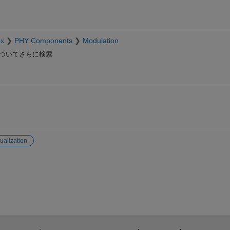
ox
PHY Components
Modulation
ついてさらに検索
ualization