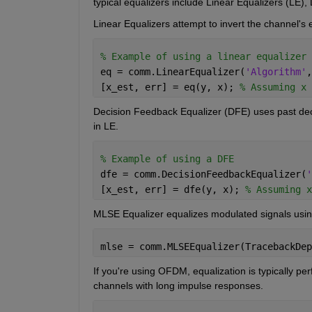
typical equalizers include Linear Equalizers (LE)
Linear Equalizers attempt to invert the channel's ef
% Example of using a linear equalizer
eq = comm.LinearEqualizer(
'Algorithm'
,
[x_est, err] = eq(y, x); 
% Assuming x 
Decision Feedback Equalizer (DFE) uses past decisi
in LE.
% Example of using a DFE
dfe = comm.DecisionFeedbackEqualizer(
'
[x_est, err] = dfe(y, x); 
% Assuming x
MLSE Equalizer equalizes modulated signals usi
mlse = comm.MLSEEqualizer(TracebackDep
If you're using OFDM, equalization is typically pe
channels with long impulse responses.