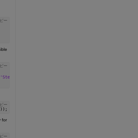
ピー
ble 
ピー
'StepSize'
,0.01);
ピー
));
for 
ピー