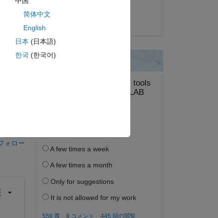
中国
Abhimenyu
简体中文
2024 年 5 月 31 日
English
日本
(日本語)
한국
(한국어)
答する。
フォロー