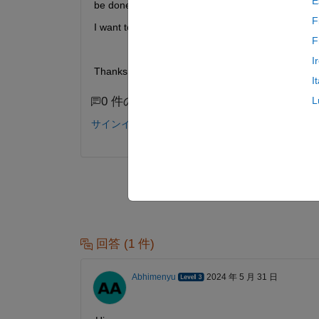
E
be done using this toolbox in multipath frequency 
F
I want to use the channel output y and the path gai
F
I
Thanks in advance
I
0 件のコメント
L
サインインしてコメントする。
回答 (1 件)
Abhimenyu
2024 年 5 月 31 日