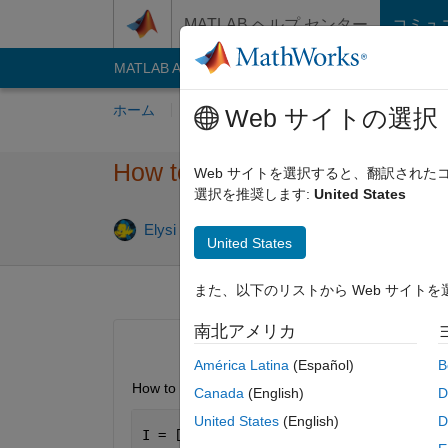
コンテンツへスキップ
MATLAB ヘルプ センター
コミュ
MATLAB Answers
File Exchange
Cody
AI C
ホーム
質問する
回答
閲覧
MATLA
Web サイトの選択
How to mirror pad a matrix
Web サイトを選択すると、翻訳され
選択を推奨します:
United States
Elysi Cochin
2021 2 月 8
2 回答
United States
また、以下のリストから Web サイト
南北アメリカ
América Latina
(Español)
B
How to do mirror padding to the matrix
Canada
(English)
D
United States
(English)
D
I = [