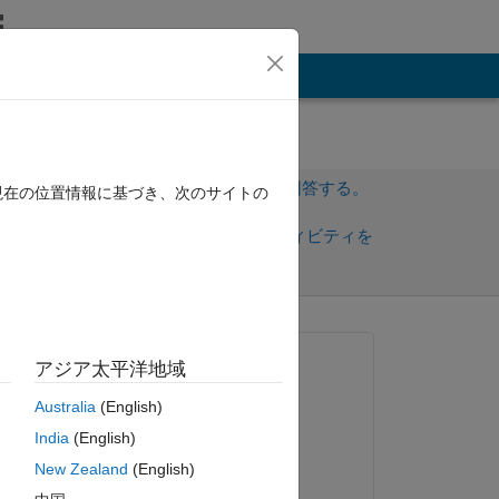
その他
サインインしてこの質問に回答する。
現在の位置情報に基づき、次のサイトの
共
サインインしてアクティビティを
有
フォロー
質問済み:
アジア太平洋地域
Elysi Cochin
Australia
(English)
2021 年 2 月 8 日
India
(English)
編集済み:
ピー
New Zealand
(English)
KSSV