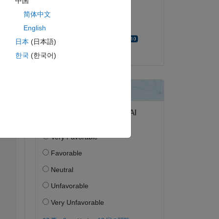
中国
2021 年 2 月 8 日
简体中文
採用済み:
English
Walter Roberson
日本
(日本語)
한국
(한국어)
ピー