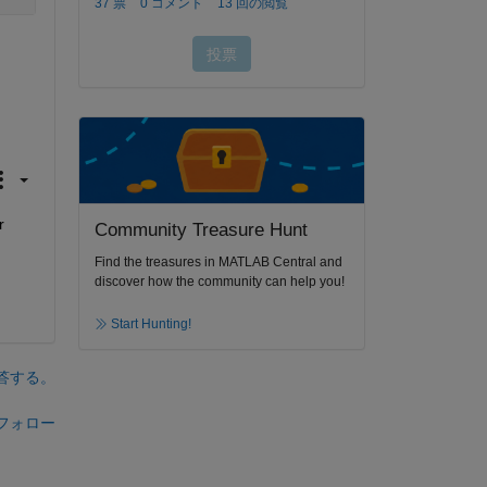
 
Community Treasure Hunt
Find the treasures in MATLAB Central and
discover how the community can help you!
Start Hunting!
答する。
フォロー