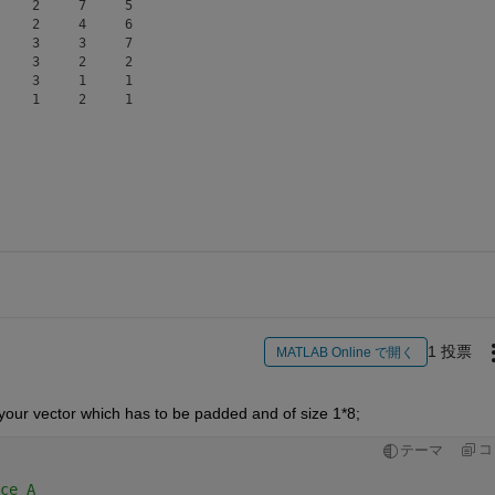
    2     7     5

    2     4     6

    3     3     7

    3     2     2

    3     1     1

1 投票
MATLAB Online で開く
 your vector which has to be padded and of size 1*8; 
コ
テーマ
ce A 