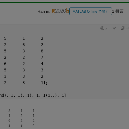
Ran in:
1 投票
MATLAB Online で開く
コ
テーマ
1	6	3	3	4	5	1	2
2	5	7	2	2	2	6	2
4	4	6	8	3	5	3	8
5	3	3	4	5	2	2	7
6	5	2	2	7	6	2	4
7	1	4	2	3	5	3	3
2	4	2	4	7	3	3	2
1	2	4	5	6	2	3	1];
nd), I, I(:,1); 1, I(1,:), 1]
    3     1     1

    1     2     1

    6     2     2

    3     8     4
