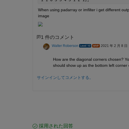
When using padarray or imfilter i get different ou
image
1 件のコメント
Walter Roberson
2021 年 2 月 8 日
How are the diagonal corners chosen? You h
should show up as the bottom left corner
サインインしてコメントする。
採用された回答