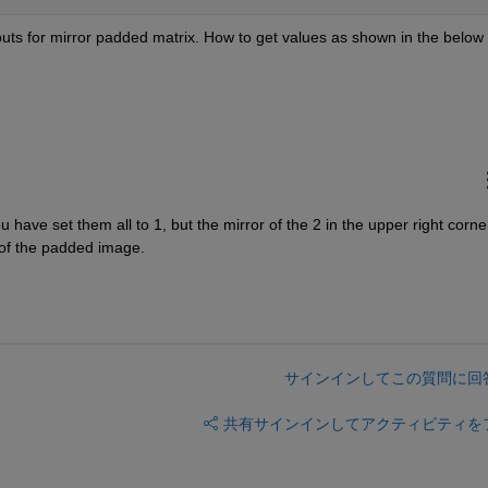
tputs for mirror padded matrix. How to get values as shown in the below 
ave set them all to 1, but the mirror of the 2 in the upper right corner
 of the padded image.
サインインしてこの質問に回
共有
サインインしてアクティビティを