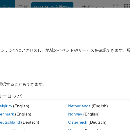
ニティ
学習
サインイン
MATLAB を入手する
hat Playground
ディスカッション
コンテスト
ブログ
投稿
B に関する FAQ
その他
たコンテンツにアクセスし、地域のイベントやサービスを確認できます。
回答採用済み
2021 2 月 8 に更新
13 ビュー (30 日間)
を選択することもできます。
ヨーロッパ
0 投票
MATLAB Online で開く
elgium
(English)
Netherlands
(English)
enmark
(English)
Norway
(English)
コ
eutschland
(Deutsch)
Österreich
(Deutsch)
テーマ