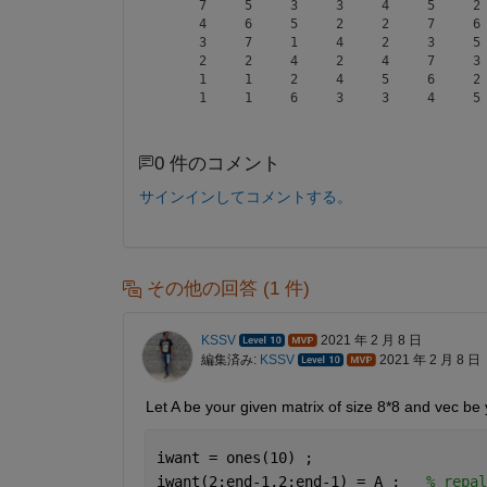
     7     5     3     3     4     5     2 
     4     6     5     2     2     7     6 
     3     7     1     4     2     3     5 
     2     2     4     2     4     7     3 
     1     1     2     4     5     6     2 
0 件のコメント
サインインしてコメントする。
その他の回答 (1 件)
KSSV
2021 年 2 月 8 日
編集済み:
KSSV
2021 年 2 月 8 日
Let A be your given matrix of size 8*8 and vec be
iwant = ones(10) ; 
iwant(2:end-1,2:end-1) = A ;   
% repal