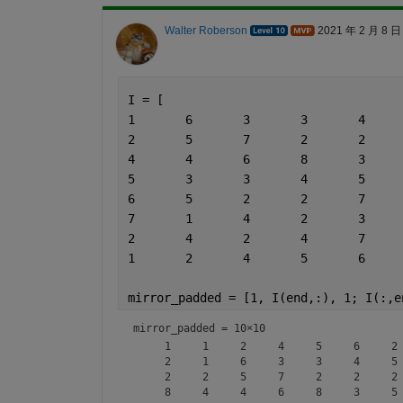
Walter Roberson
2021 年 2 月 8 日
I = [
mirror_padded = [1, I(end,:), 1; I(:,e
mirror_padded =
10×10
     1     1     2     4     5     6     2 
     2     1     6     3     3     4     5 
     2     2     5     7     2     2     2 
     8     4     4     6     8     3     5 