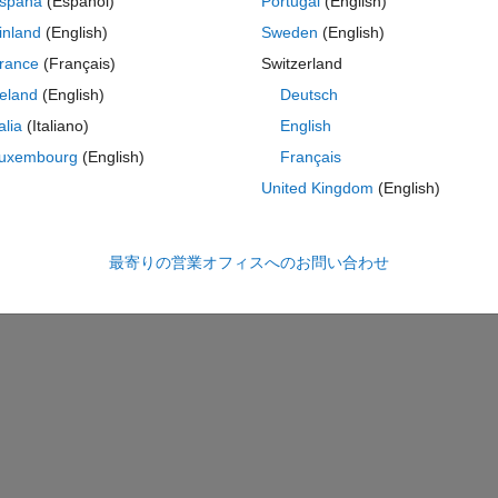
spaña
(Español)
Portugal
(English)
1	6	3	3	4	5	1	2
2	5	7	2	2	2	6	2
inland
(English)
Sweden
(English)
4	4	6	8	3	5	3	8
rance
(Français)
Switzerland
5	3	3	4	5	2	2	7
reland
(English)
Deutsch
6	5	2	2	7	6	2	4
7	1	4	2	3	5	3	3
talia
(Italiano)
English
2	4	2	4	7	3	3	2
uxembourg
(English)
Français
1	2	4	5	6	2	3	1];
United Kingdom
(English)
コ
テーマ
最寄りの営業オフィスへのお問い合わせ