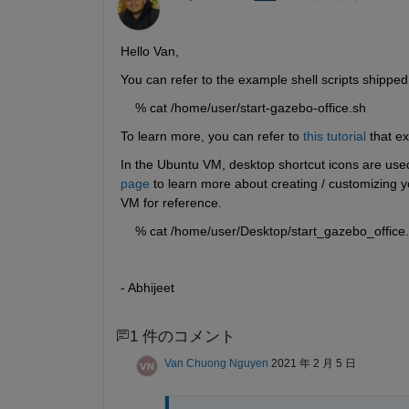
Hello Van,
You can refer to the example shell scripts shippe
    % cat /home/user/start-gazebo-office.sh
To learn more, you can refer to 
this tutorial
 that e
In the Ubuntu VM, desktop shortcut icons are used t
page
 to learn more about creating / customizing 
VM for reference.
    % cat /home/user/Desktop/start_gazebo_office
- Abhijeet
1 件のコメント
Van Chuong Nguyen
2021 年 2 月 5 日