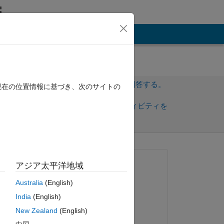
その他
サインインしてこの質問に回答する。
現在の位置情報に基づき、次のサイトの
共
サインインしてアクティビティを
有
フォロー
質問済み:
アジア太平洋地域
Van Chuong Nguyen
Australia
(English)
2021 年 2 月 4 日
India
(English)
コメント済み:
New Zealand
(English)
Van Chuong Nguyen