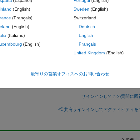
spaña
(Español)
Portugal
(English)
s like, for example, a Gazebo Office.sh in the Ubuntu VM 
inland
(English)
Sweden
(English)
ct/robotics/ros2-vm-installation-instructions-v3.html
rance
(Français)
Switzerland
ly need to click on this .sh file.
reland
(English)
Deutsch
talia
(Italiano)
English
  how I can do that?
uxembourg
(English)
Français
United Kingdom
(English)
最寄りの営業オフィスへのお問い合わせ
サインインしてこの質問に回
共有
サインインしてアクティビティを