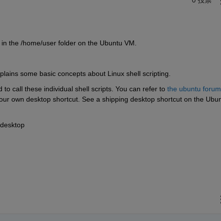
0 投票
d in the /home/user folder on the Ubuntu VM.
xplains some basic concepts about Linux shell scripting.
o call these individual shell scripts. You can refer to 
the ubuntu forum 
your own desktop shortcut. See a shipping desktop shortcut on the Ubun
.desktop