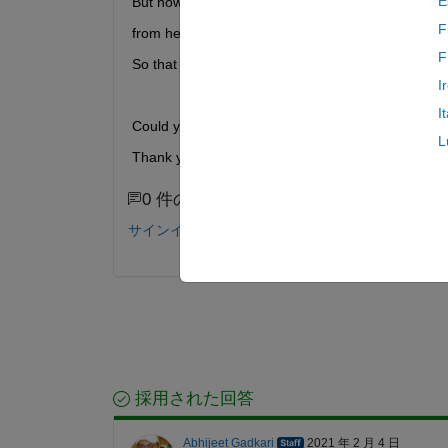
E
But now I would like to convert it to the .sh file a
F
from here 
https://www.mathworks.com/support/produ
F
So that everytime I want to run the project, I just on
I
I
Could you please let me know what is .sh file, and
L
Thank you.
0 件のコメント
サインインしてコメントする。
採用された回答
Abhijeet Gadkari
2021 年 2 月 4 日