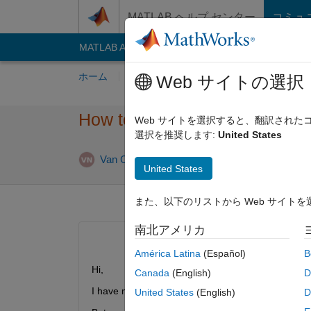
コンテンツへスキップ
MATLAB ヘルプ センター
コミュ
MATLAB Answers
File Exchange
Cody
AI C
ホーム
質問する
回答
閲覧
MATLA
Web サイトの選択
How to make .sh file as a Ga
Web サイトを選択すると、翻訳され
選択を推奨します:
United States
Van Chuong Nguyen
2021 2 月 4
1 回答
United States
また、以下のリストから Web サイト
南北アメリカ
América Latina
(Español)
B
Hi,
Canada
(English)
D
I have my own project in ROS, eveytime I start the 
United States
(English)
D