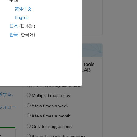
中国
2021 年 2 月 5 日
简体中文
採用済み:
English
Abhijeet Gadkari
日本
(日本語)
한국
(한국어)
答する。
フォロー