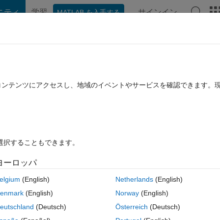
ニティ
学習
サインイン
MATLAB を入手する
hat Playground
ディスカッション
コンテスト
ブログ
投稿
B に関する FAQ
その他
zebo Office.sh on desktop of Ubuntu VM
たコンテンツにアクセスし、地域のイベントやサービスを確認できます。
回答採用済み
2021 2 月 5 に更新
6 ビュー (30 日間)
を選択することもできます。
ヨーロッパ
0 投票
elgium
(English)
Netherlands
(English)
enmark
(English)
Norway
(English)
project, I use 
roslaunch
eutschland
(Deutsch)
Österreich
(Deutsch)