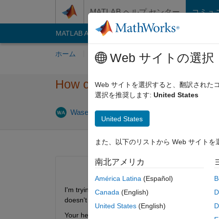
コンテンツへスキップ
MATLAB ヘルプ センター
コミュ
MATLAB Answers
File Exchange
Cody
AI C
ホーム
質問する
回答
閲覧
MATLA
Web サイトの選択
How can I find the Members o
Web サイトを選択すると、翻訳され
選択を推奨します:
United States
Waseem AL Aqqad
2021 1 月 29
1 回答
United States
また、以下のリストから Web サイト
南北アメリカ
América Latina
(Español)
B
I'm trying to find the members of the largest com
Canada
(English)
D
doesn't show the members as the names I added. 
United States
(English)
D
Your help would be appreciated!