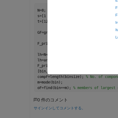
E
F
N=8;
F
I
I
GF=graph(s,t);
L
F_prime = subgraph(GF,N+1:N+N);
lh=N+1:N+N;
lh=arrayfun(@num2str,lh,
'un'
,0);
F_prime.Nodes.Name=lh';
[bin,binsize]=conncomp(F_prime);
compF=length(binsize); 
% No. of compon
m=mode(bin);
oF=find(bin==m); 
% members of largest 
0 件のコメント
サインインしてコメントする。