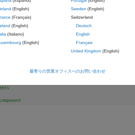
spaña
(Español)
Portugal
(English)
コ
テーマ
inland
(English)
Sweden
(English)
rance
(Français)
Switzerland
reland
(English)
Deutsch
talia
(Italiano)
English
uxembourg
(English)
Français
United Kingdom
(English)
最寄りの営業オフィスへのお問い合わせ
ents
component