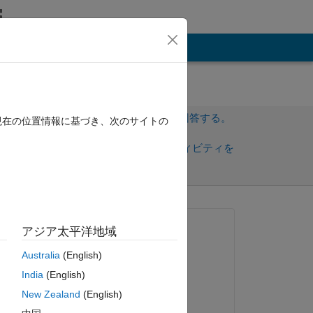
その他
サインインしてこの質問に回答する。
現在の位置情報に基づき、次のサイトの
共
サインインしてアクティビティを
有
フォロー
質問済み:
アジア太平洋地域
Waseem AL Aqqad
Australia
(English)
2021 年 1 月 29 日
low 
India
(English)
コメント済み:
New Zealand
(English)
Waseem AL Aqqad