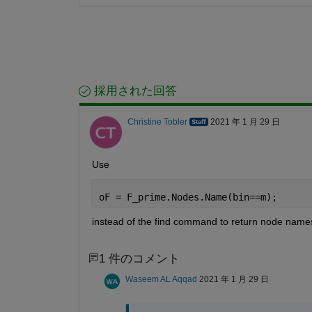
採用された回答
Christine Tobler
2021 年 1 月 29 日
Use
oF = F_prime.Nodes.Name(bin==m);
instead of the find command to return node name
1 件のコメント
Waseem AL Aqqad
2021 年 1 月 29 日