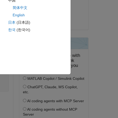
中国
2021 年 1 月 29 日
ピー
简体中文
採用済み:
English
s=[1	4	4	5	6	7	8	9	9	10	10	10	10	11];
Christine Tobler
t=[12	6	11	13	14	15	16	10	15	11	13	14	16	12];
日本
(日本語)
한국
(한국어)