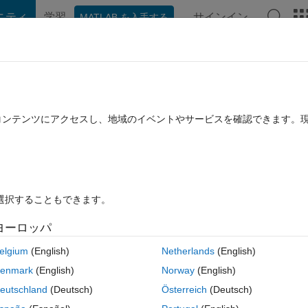
ニティ
学習
サインイン
MATLAB を入手する
hat Playground
ディスカッション
コンテスト
ブログ
投稿
B に関する FAQ
その他
f the largest component of a graph?
たコンテンツにアクセスし、地域のイベントやサービスを確認できます。
回答採用済み
2021 1 月 29 に更新
22 ビュー (30 日間)
を選択することもできます。
ヨーロッパ
0 投票
MATLAB Online で開く
elgium
(English)
Netherlands
(English)
ponent of a graph that I added names to it's nodes, however my code be
enmark
(English)
Norway
(English)
It shows numeric values. 
eutschland
(Deutsch)
Österreich
(Deutsch)