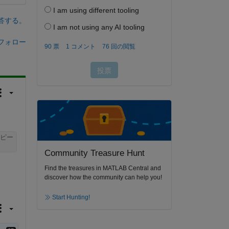
答する。
フォロー
ピー
Community Treasure Hunt
Find the treasures in MATLAB Central and
discover how the community can help you!
Start Hunting!