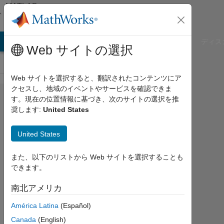
コンテンツへスキップ
MATLAB
Answers
B Answers
File Exchange
Cody
AI Chat Playground
ディス
Web サイトの選択
Web サイトを選択すると、翻訳されたコンテンツにア
クセスし、地域のイベントやサービスを確認できま
How to
す。現在の位置情報に基づき、次のサイトの選択を推
奨します:
United States
convert a
macro
United States
model
(.mod) to
また、以下のリストから Web サイトを選択することも
できます。
Simscape
block?
南北アメリカ
América Latina
(Español)
William
Canada
(English)