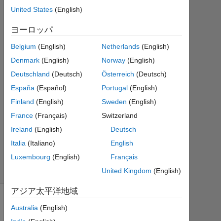
25
United States
(English)
1
回
ヨーロッパ
答
Belgium
(English)
Netherlands
(English)
Denmark
(English)
Norway
(English)
2021
2 月
Deutschland
(Deutsch)
Österreich
(Deutsch)
3 に
España
(Español)
Portugal
(English)
更新
Finland
(English)
Sweden
(English)
5
ビ
France
(Français)
Switzerland
ュ
Ireland
(English)
Deutsch
ー
Italia
(Italiano)
English
(30
Luxembourg
(English)
Français
日
間)
United Kingdom
(English)
アジア太平洋地域
Australia
(English)