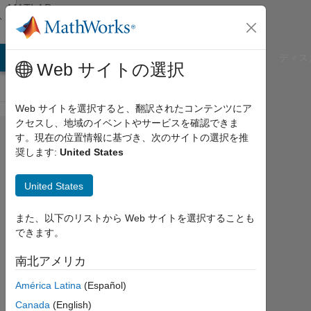
コンテンツへスキップ
MATLAB
Answers
B Answers
File Exchange
Cody
AI Chat Playground
ディス
Web サイトの選択
Web サイトを選択すると、翻訳されたコンテンツにア
クセスし、地域のイベントやサービスを確認できま
Finding
す。現在の位置情報に基づき、次のサイトの選択を推
奨します:
United States
crack path
using
United States
image
processing
また、以下のリストから Web サイトを選択することも
できます。
waqas
南北アメリカ
América Latina
(Español)
2021
1 月
Canada
(English)