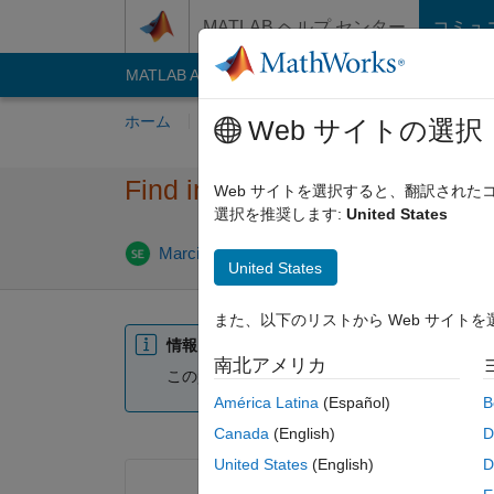
コンテンツへスキップ
MATLAB ヘルプ センター
コミュ
MATLAB Answers
File Exchange
Cody
AI C
ホーム
質問する
回答
閲覧
MATLA
Web サイトの選択
Find indices of specific value
Web サイトを選択すると、翻訳され
選択を推奨します:
United States
Marcin Kolacz
2021 1 月 22
0 回答
2021
United States
また、以下のリストから Web サイト
情報
南北アメリカ
この質問は閉じられています。 編集または回
América Latina
(Español)
B
Canada
(English)
D
United States
(English)
D