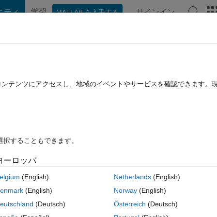
ニティ
学習
サインイン
MATLAB を入手する
hat Playground
ディスカッション
コンテスト
ブログ
投稿
B に関する FAQ
その他
s
たコンテンツにアクセスし、地域のイベントやサービスを確認できます。
 1 月 22 に更新
5 ビュー (30 日間)
を選択することもできます。
ヨーロッパ
答するには再度開いてください。
elgium
(English)
Netherlands
(English)
enmark
(English)
Norway
(English)
eutschland
(Deutsch)
Österreich
(Deutsch)
0 投票