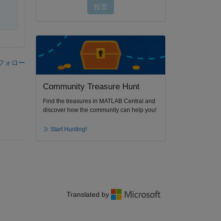
フォロー
Community Treasure Hunt
Find the treasures in MATLAB Central and
discover how the community can help you!
Start Hunting!
Translated by