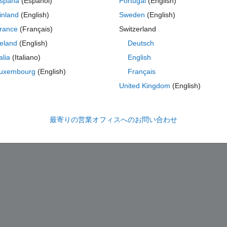
spaña
(Español)
Portugal
(English)
inland
(English)
Sweden
(English)
rance
(Français)
Switzerland
ture.
reland
(English)
Deutsch
d(imag(X)<0.2 && imag(X)>-0.2) but it doesn't work. Is there any better 
talia
(Italiano)
English
uxembourg
(English)
Français
United Kingdom
(English)
最寄りの営業オフィスへのお問い合わせ