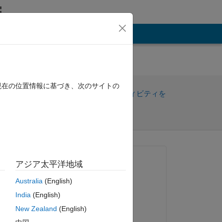
その他
現在の位置情報に基づき、次のサイトの
共
サインインしてアクティビティを
有
フォロー
質問済み:
アジア太平洋地域
Marcin Kolacz
Australia
(English)
2021 年 1 月 22 日
India
(English)
閉鎖済み:
New Zealand
(English)
Marcin Kolacz