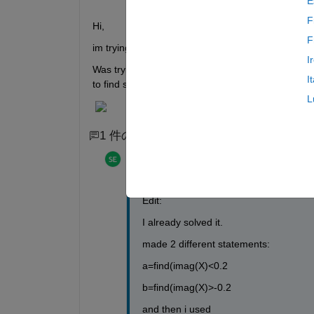
E
F
Hi,
F
im trying to find the indices of values from this pic
I
Was trying to make a find statement like: >> a=fin
I
to find such indices?
L
1 件のコメント
Marcin Kolacz
2021 年 1 月 22 日
Edit:
I already solved it.
made 2 different statements:
a=find(imag(X)<0.2
b=find(imag(X)>-0.2
and then i used