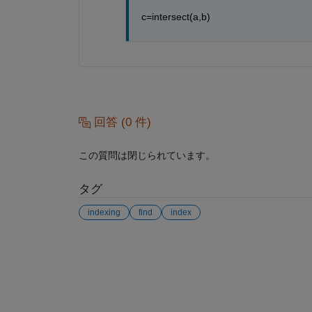
c=intersect(a,b)
回答 (0 件)
この質問は閉じられています。
タグ
indexing
find
index
参考