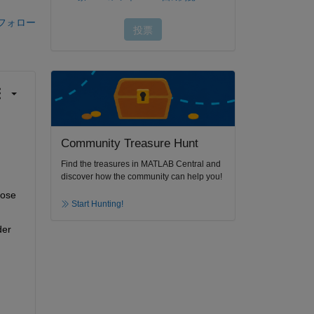
フォロー
Community Treasure Hunt
Find the treasures in MATLAB Central and
discover how the community can help you!
ose 
Start Hunting!
er 