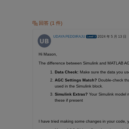
回答 (1 件)
UDAYA PEDDIRAJU
2024 年 5 月 13 日
Hi Mason,
The difference between Simulink and MATLAB AGC o
Data Check:
 Make sure the data you use
AGC Settings Match?
 Double-check tha
used in the Simulink block.
Simulink Extras?
 Your Simulink model m
these if present
I have tried making some changes in your code, you 