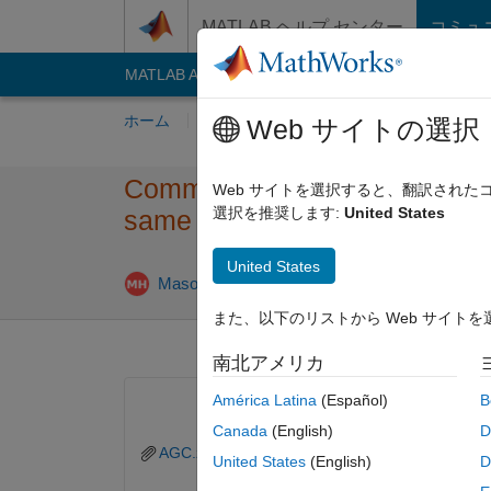
コンテンツへスキップ
MATLAB ヘルプ センター
コミュ
MATLAB Answers
File Exchange
Cody
AI C
ホーム
質問する
回答
閲覧
MATLA
Web サイトの選択
Communications Toolbox - AGC
Web サイトを選択すると、翻訳され
選択を推奨します:
United States
same output as Simulink bloc
United States
2024 
Mason Huynh
2021 1 月 8
1 回答
また、以下のリストから Web サイト
南北アメリカ
América Latina
(Español)
B
Canada
(English)
D
AGC.zip
United States
(English)
D