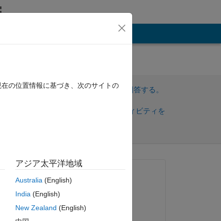
その他
he
現在の位置情報に基づき、次のサイトの
サインインしてこの質問に回答する。
共
サインインしてアクティビティを
有
フォロー
アジア太平洋地域
質問済み:
Australia
(English)
Mason Huynh
India
(English)
2021 年 1 月 8 日
New Zealand
(English)
回答済み: