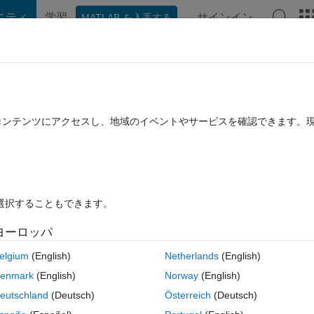
ニティ
学習
サインイン
MATLAB を入手する
hat Playground
ディスカッション
コンテスト
ブログ
投稿
B に関する FAQ
その他
 module Matlab script does not yield t
たコンテンツにアクセスし、地域のイベントやサービスを確認できます。
k
5 月 13 に更新
23 ビュー (30 日間)
を選択することもできます。
ヨーロッパ
elgium
(English)
Netherlands
(English)
0 投票
MATLAB Online で開く
enmark
(English)
Norway
(English)
eutschland
(Deutsch)
Österreich
(Deutsch)