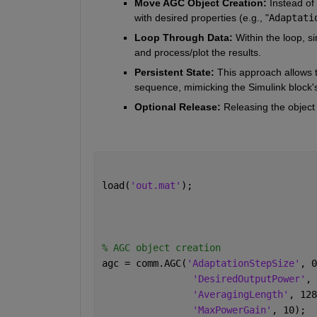
Move AGC Object Creation:
 Instead of
with desired properties (e.
g.,
 "
Adaptati
Loop Through Data:
 Within the loop,
 s
and process/plot the results.
Persistent State:
 This approach allows 
sequence,
 mimicking the Simulink block'
Optional Release:
 Releasing the object
load(
'out.mat'
); 
% AGC object creation
agc = comm.AGC(
'AdaptationStepSize'
, 0
'DesiredOutputPower'
, 
'AveragingLength'
, 128
'MaxPowerGain'
, 10);