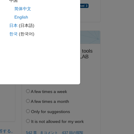
中国
 
UDAYA PEDDIRAJU
简体中文
and 
2024 年 5 月 13 日
English
日本
(日本語)
한국
(한국어)
ピー
use 
答する。