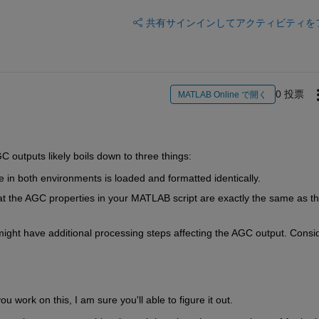
共有
サインインしてアクティビティを
0 投票
MATLAB Online で開く
utputs likely boils down to three things:
 in both environments is loaded and formatted identically.
t the AGC properties in your MATLAB script are exactly the same as th
ight have additional processing steps affecting the AGC output.
 Consid
work on this, I am sure you'll able to figure it out.