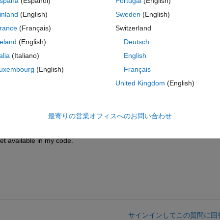
spaña
(Español)
Portugal
(English)
owever the script does not execute as good as the Simulink models for
inland
(English)
Sweden
(English)
scaled 16-QAM constellation. Injecting the same input to Simulink block 
 result from Simulink is far better than Matlab script as following:
rance
(Français)
Switzerland
reland
(English)
Deutsch
talia
(Italiano)
English
uxembourg
(English)
Français
United Kingdom
(English)
ls. The constellation of Simulink output is draw by:
コ
テーマ
;
最寄りの営業オフィスへのお問い合わせ
d attached. It's really strange to me, my guess is that AGC module re
et available in my code.
サインインしてこの質問に回