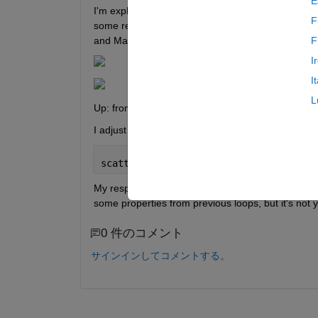
E
I'm exploring the AGC module of Communication, h
F
some reason. I'm testing it with a about 25 times 
and Matlab script yield 2 different results, that the
F
I
I
L
Up: from Simulink, Down: from sciprt.
I adjust every properties the same between 2 mode
scatterplot(out.new_agc.Data(:,:,end))
My respective code and Simulink model can be foun
some properties from previous loops, but it's not y
0 件のコメント
サインインしてコメントする。