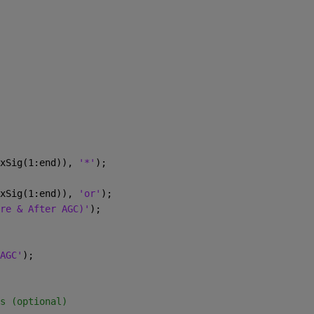
xSig(1:end)), 
'*'
);
xSig(1:end)), 
'or'
);
re & After AGC)'
);
AGC'
);
s (optional)