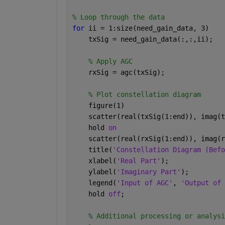
% Loop through the data
for 
ii = 1:size(need_gain_data, 3)
    txSig = need_gain_data(:,:,ii);
% Apply AGC
    rxSig = agc(txSig);
% Plot constellation diagram
    figure(1)
    scatter(real(txSig(1:end)), imag(t
    hold 
on
    scatter(real(rxSig(1:end)), imag(r
    title(
'Constellation Diagram (Befo
    xlabel(
'Real Part'
);
    ylabel(
'Imaginary Part'
);
    legend(
'Input of AGC'
, 
'Output of 
    hold 
off
;
% Additional processing or analysi