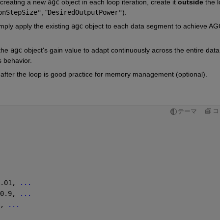
 creating a new 
agc
 object in each loop iteration,
 create it 
outside
 the l
onStepSize"
,
 "
DesiredOutputPower"
).
imply apply the existing 
agc
 object to each data segment to achieve AGC
the 
agc
 object's gain value to adapt continuously across the entire data 
s behavior.
 after the loop is good practice for memory management (optional).
コ
テーマ
.01, 
...
0.9, 
...
, 
...