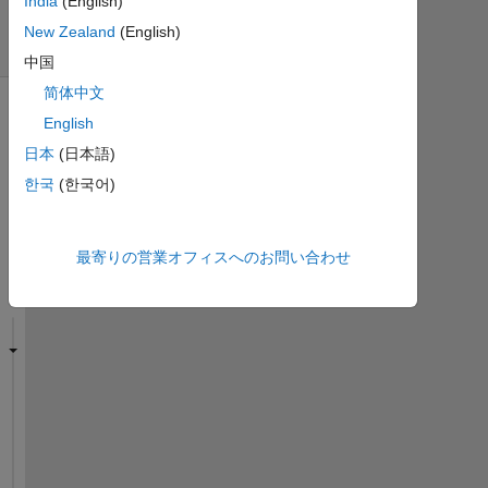
India
(English)
日
New Zealand
(English)
間)
中国
简体中文
English
日本
(日本語)
한국
(한국어)
最寄りの営業オフィスへのお問い合わせ
I
'
m 
t