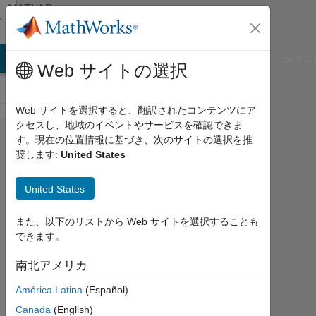
コンテンツへスキップ
MATLAB
Answers
B Answers
File Exchange
Cody
AI Chat Playground
ディス
Web サイトの選択
Web サイトを選択すると、翻訳されたコンテンツにア
クセスし、地域のイベントやサービスを確認できま
Prevent
す。現在の位置情報に基づき、次のサイトの選択を推
奨します:
United States
execution
of a block
United States
if link to
library is
また、以下のリストから Web サイトを選択することも
できます。
not
resolved
南北アメリカ
América Latina
(Español)
Arthur
Canada
(English)