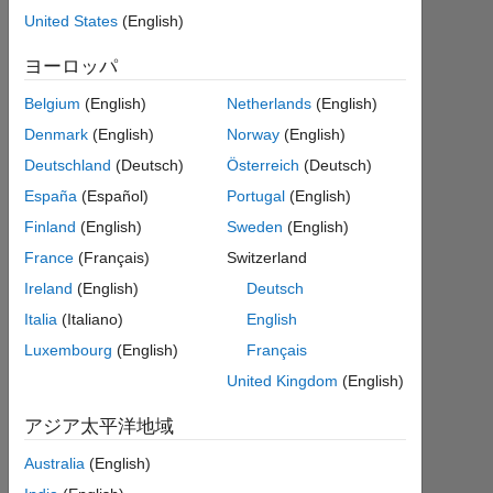
Roué
United States
(English)
2020
ヨーロッパ
12
月
Belgium
(English)
Netherlands
(English)
21
Denmark
(English)
Norway
(English)
1
Deutschland
(Deutsch)
Österreich
(Deutsch)
回
España
(Español)
Portugal
(English)
答
Finland
(English)
Sweden
(English)
2020
France
(Français)
Switzerland
12
Ireland
(English)
Deutsch
月
Italia
(Italiano)
English
31
に更
Luxembourg
(English)
Français
新
United Kingdom
(English)
39
ビ
アジア太平洋地域
ュ
Australia
(English)
ー
(30