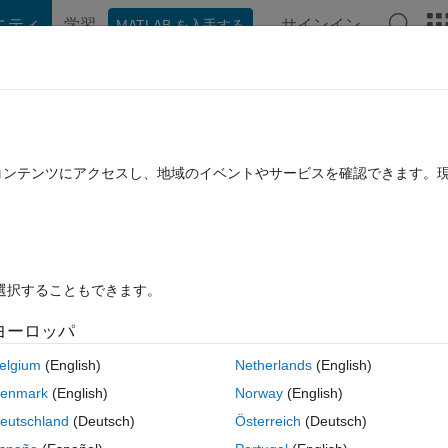
ニティ
学習
サインイン
MATLAB を入手する
hat Playground
ディスカッション
コンテスト
ブログ
投稿
B に関する FAQ
その他
econstruct variables
たコンテンツにアクセスし、地域のイベントやサービスを確認できます。
10 ビュー (30 日間)
を選択することもできます。
ヨーロッパ
0 投票
elgium
(English)
Netherlands
(English)
t arrays and compile them into a single dataset array that retains variab
enmark
(English)
Norway
(English)
 resulting array groups all input variables into the first column of the 
eutschland
(Deutsch)
Österreich
(Deutsch)
to individual columns. For example...