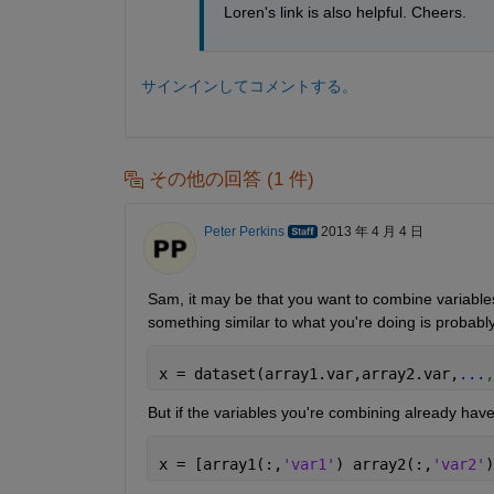
Loren's link is also helpful. Cheers.
サインインしてコメントする。
その他の回答 (1 件)
Peter Perkins
2013 年 4 月 4 日
Sam, it may be that you want to combine variables 
something similar to what you're doing is probably t
x = dataset(array1.var,array2.var,
...
,
But if the variables you're combining already have 
x = [array1(:,
'var1'
) array2(:,
'var2'
)