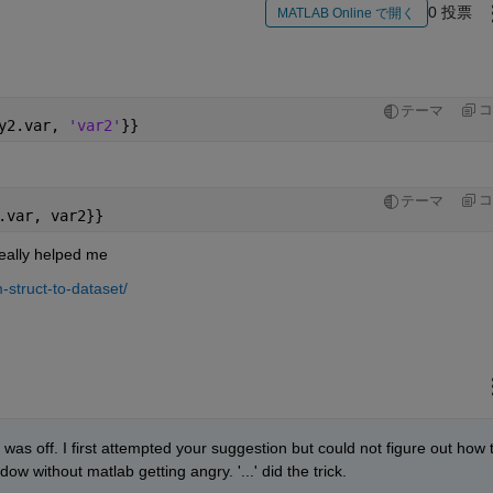
0 投票
MATLAB Online で開く
コ
テーマ
y2.var, 
'var2'
}}
コ
テーマ
.var, var2}}
really helped me
struct-to-dataset/
as off. I first attempted your suggestion but could not figure out how t
ow without matlab getting angry. '...' did the trick.