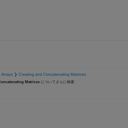
 Arrays
Creating and Concatenating Matrices
Concatenating Matrices
についてさらに検索