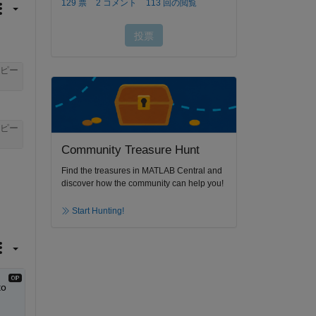
ピー
ピー
Community Treasure Hunt
Find the treasures in MATLAB Central and
discover how the community can help you!
Start Hunting!
o 