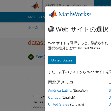
コンテンツへスキップ
MATLAB ヘルプ センター
コミュ
MATLAB Answers
File Exchange
Cody
AI C
ホーム
質問する
回答
閲覧
MATLA
Web サイトの選択
dataset arrays - extract and r
Web サイトを選択すると、翻訳され
選択を推奨します:
United States
回答採用済み
Sam
2013 4 月 3
2 回答
United States
また、以下のリストから Web サイト
南北アメリカ
América Latina
(Español)
B
I'm trying to extract variables from multiple datase
Canada
(English)
D
names - very straightforward. My problem is that the
United States
(English)
D
output array, rather than parsing each variable in