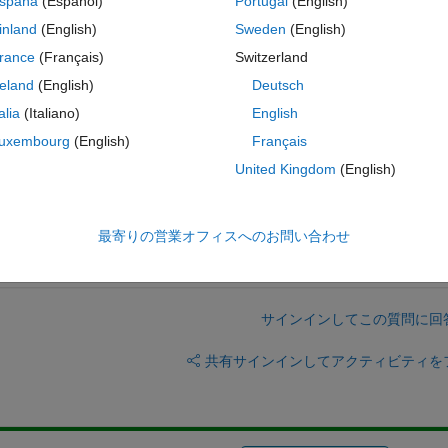
spaña
(Español)
Portugal
(English)
inland
(English)
Sweden
(English)
o the first column. Similarly....
rance
(Français)
Switzerland
ay3.var, 'var3'})
reland
(English)
Deutsch
talia
(Italiano)
English
uxembourg
(English)
Français
United Kingdom
(English)
最寄りの営業オフィスへのお問い合わせ
サインインしてこの質問に回
共有
サインインしてアクティビティを