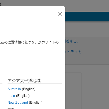
その他
サインインしてこの質問に回答する。
現在の位置情報に基づき、次のサイトの
共
サインインしてアクティビティを
有
フォロー
質問済み:
アジア太平洋地域
Sam
Australia
(English)
2013 年 4 月 3 日
le 
India
(English)
採用済み:
New Zealand
(English)
Leah