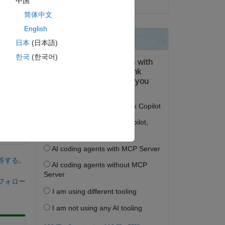
中国
简体中文
English
日本
(日本語)
한국
(한국어)
答する。
フォロー