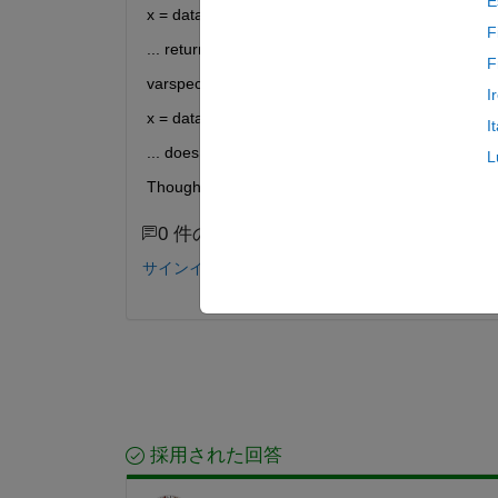
E
x = dataset({array1.var, array2.var, array3.var})
F
... returns a nx1 array with all variables grouped int
F
varspec = ({array1.var,'var1', array2.var, var2', arr
I
x = dataset(varspec)
I
... does the same.
L
Thoughts?
0 件のコメント
サインインしてコメントする。
採用された回答