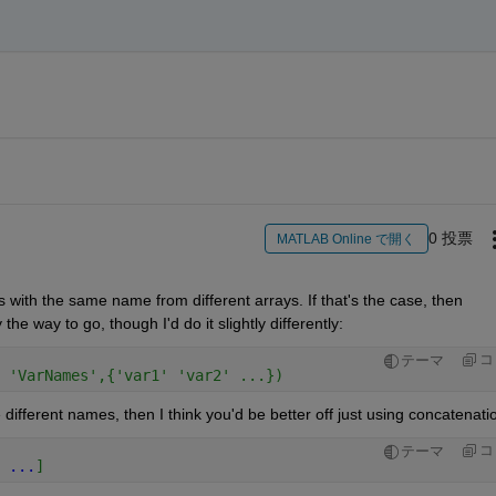
0 投票
MATLAB Online で開く
with the same name from different arrays. If that's the case, then 
he way to go, though I'd do it slightly differently:
コ
テーマ
 'VarNames',{'var1' 'var2' ...})
different names, then I think you'd be better off just using concatenati
コ
テーマ
 
...
]