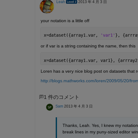
Leah
2013 年 4 月 3 日
your notation is a little off
x=dataset({array1.var, 
'var1'
}, {arrra
or if var is a string containing the name, then this
x=dataset({array1.var, var1}, {arrray2
Loren has a very nice blog post on datasets that 
http://blogs.mathworks.com/loren/2009/05/20/from-
1 件のコメント
Sam
2013 年 4 月 3 日
Thanks, Leah. Yes, I knew my notation w
break lines in my puny-sized editor wind