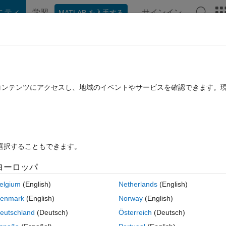
ニティ
学習
サインイン
MATLAB を入手する
hat Playground
ディスカッション
コンテスト
ブログ
投稿
B に関する FAQ
その他
t corresponding to it vector as input
たコンテンツにアクセスし、地域のイベントやサービスを確認できます。
 12 月 22 に更新
7 ビュー (30 日間)
を選択することもできます。
ヨーロッパ
0 投票
elgium
(English)
Netherlands
(English)
shold be color name corresponding to this vector
enmark
(English)
Norway
(English)
eutschland
(Deutsch)
Österreich
(Deutsch)