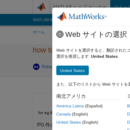
コンテンツへスキップ
MATLAB ヘルプ センター
コミュ
MATLAB Answers
File Exchange
Cody
AI C
ホーム
質問する
回答
閲覧
MATLA
Web サイトの選択
how to get color name as outpu
Web サイトを選択すると、翻訳され
選択を推奨します:
United States
2020
Rohan Singla
2020 12 月 16
1 回答
United States
また、以下のリストから Web サイト
南北アメリカ
América Latina
(Español)
B
for eg if i give input vector a=[1,0,0] the output 
Canada
(English)
D
United States
(English)
D
0 件のコメント