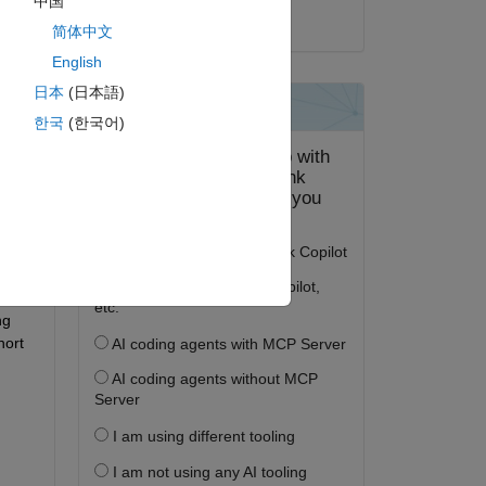
中国
2020 年 12 月 22 日
简体中文
English
日本
(日本語)
答する。
한국
(한국어)
フォロー
g 
ort 