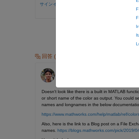
E
サインインしてコメントする。
F
F
I
I
L
回答 (1 件)
Vinay Ramesh
2020 年 12 月 18 日
編集済み:
Vinay Ramesh
2020 年 12 月 22
日
Doesn't look like there is a built in MATLAB funct
or short name of the color as output. You could see 
names and longnames in the below documentation
https://www.mathworks.com/help/matlab/ref/colo
Also, here is the link to a Blog post on a File E
names. 
https://blogs.mathworks.com/pick/2019/0