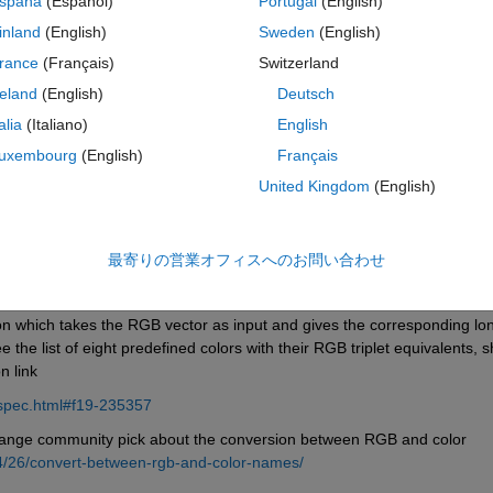
spaña
(Español)
Portugal
(English)
inland
(English)
Sweden
(English)
rance
(Français)
Switzerland
reland
(English)
Deutsch
サインインしてこの質問に回
talia
(Italiano)
English
共有
サインインしてアクティビティを
uxembourg
(English)
Français
United Kingdom
(English)
0 投票
最寄りの営業オフィスへのお問い合わせ
ion which takes the RGB vector as input and gives the corresponding lon
the list of eight predefined colors with their RGB triplet equivalents, sh
 link
rspec.html#f19-235357
xchange community pick about the conversion between RGB and color 
4/26/convert-between-rgb-and-color-names/