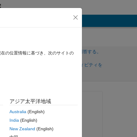
その他
サインインしてこの質問に回答する。
現在の位置情報に基づき、次のサイトの
共
サインインしてアクティビティを
有
フォロー
質問済み:
アジア太平洋地域
Rohan Singla
Australia
(English)
2020 年 12 月 16 日
India
(English)
編集済み:
New Zealand
(English)
Vinay Ramesh