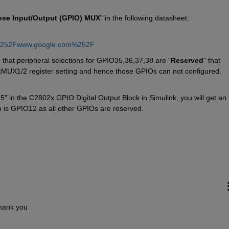
ose Input/Output (GPIO) MUX
" in the following datasheet:
%252Fwww.google.com%252F
 that peripheral selections for GPIO35,36,37,38 are "
Reserved
" that 
xMUX1/2 register setting and hence those GPIOs can not configured. 
in the C2802x GPIO Digital Output Block in Simulink, you will get an 
h is GPIO12 as all other GPIOs are reserved.
Thank you