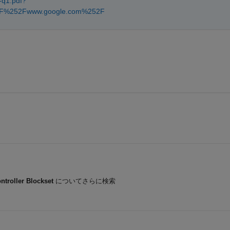
-q1.pdf?
52F%252Fwww.google.com%252F
ntroller Blockset
についてさらに検索