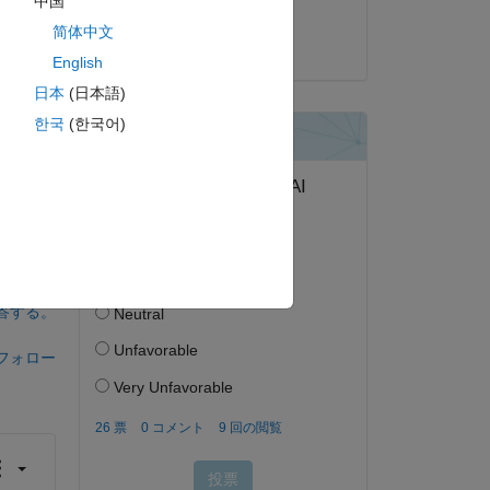
中国
chunwei shao
简体中文
2022 年 5 月 23 日
2x 
English
日本
(日本語)
한국
(한국어)
答する。
フォロー