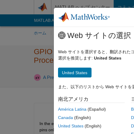
コンテンツへスキップ
MATLAB ヘルプ センター
コミュ
MATLAB Answers
File Exchange
Cody
AI C
ホーム
質問する
回答
閲覧
MATLA
Web サイトの選択
GPIO Block in Embedded Cod
Web サイトを選択すると、翻訳され
選択を推奨します:
United States
Processors has pins only till
United States
A Preetham Venkatesh
2020 12 月 5
2 回
また、以下のリストから Web サイト
南北アメリカ
América Latina
(Español)
B
Canada
(English)
D
In the embedded coder support package for TI C20
United States
(English)
D
pins only till GPIO 34 as shown below.