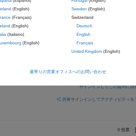
spaña
(Español)
Portugal
(English)
inland
(English)
Sweden
(English)
 there are GPIO's 35, 36, 37 and 38. I've attached the pin diagram of 280
rance
(Français)
Switzerland
reland
(English)
Deutsch
talia
(Italiano)
English
m building code from MATLAB?
uxembourg
(English)
Français
United Kingdom
(English)
最寄りの営業オフィスへのお問い合わせ
サインインしてこの質問に回
共有
サインインしてアクティビティを
0 投票