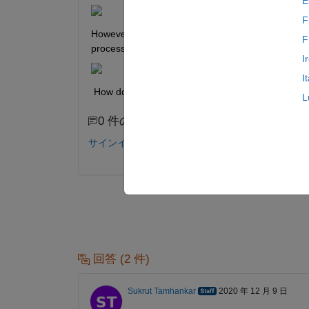
E
F
However, for processors in this series, I find that
F
processors below.
I
I
 How do I use GPIO's 35, 36, 37 and 38, when I'
L
0 件のコメント
サインインしてコメントする。
回答 (2 件)
Sukrut Tamhankar
2020 年 12 月 9 日