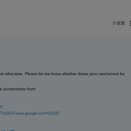
0 投票
st otherwise. Please let me know whether these pins can/cannot be 
he screenshots from:
f?
52F%252Fwww.google.com%252F