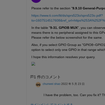
Please refer to the section "
9.9.10 General-Purp
https://www.ti.com/lit/ds/sprs523o/sprs523o.pdf?
ts=1607514517608&ref_url=https%253A%252F
In the table "
9-31. GPIOB MUX
", you can observe
means there is no peripheral assigned to this GP
Please refer the below screenshot for the same.
Also, if you select GPIO Group as "GPIO8~GPIO15" 
option to select only one GPIO in that range whic
I hope this information resolves your query.
1 件のコメント
chunwei shao
2022 年 5 月 23 日
I have the problem, too. Can you fix it? 
サインインしてコメントする。