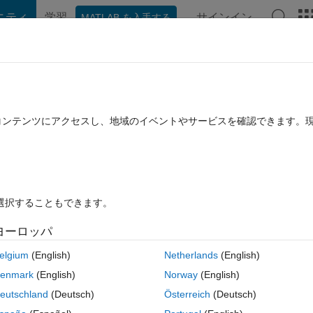
ニティ
学習
サインイン
MATLAB を入手する
hat Playground
ディスカッション
コンテスト
ブログ
投稿
B に関する FAQ
その他
er Support Package for TI C2000
たコンテンツにアクセスし、地域のイベントやサービスを確認できます。
 GPIO34
2022 5 月 23 に更新
答
20 ビュー (30 日間)
を選択することもできます。
ヨーロッパ
elgium
(English)
Netherlands
(English)
0 投票
enmark
(English)
Norway
(English)
00 processors library, under C2802x devices, the GPIO block configur
eutschland
(Deutsch)
Österreich
(Deutsch)