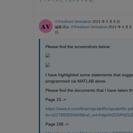
A Preetham Venkatesh
2021 年 4 月 8 日
編集済み:
A Preetham Venkatesh
2021 年 4 月 8
日
Please find the screenshots below:
I have highlighted some statements that sugge
programmed via MATLAB alone.
Please find the documents that I have taken t
Page 15 ->
https://www.ti.com/lit/an/sprab40c/sprab40c.pd
ts=1617883550409&ref_url=https%253A%2
Page 106 ->