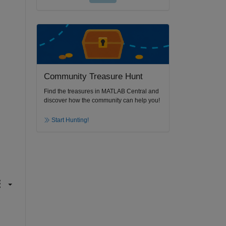
Community Treasure Hunt
Find the treasures in MATLAB Central and
discover how the community can help you!
Start Hunting!