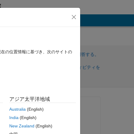
その他
現在の位置情報に基づき、次のサイトの
サインインしてこの質問に回答する。
共
サインインしてアクティビティを
有
フォロー
アジア太平洋地域
質問済み:
Australia
(English)
A Preetham Venkatesh
India
(English)
2020 年 12 月 5 日
es 
New Zealand
(English)
コメント済み: