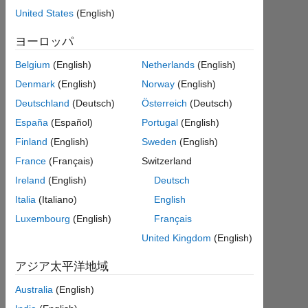
Michael
United States
(English)
2013
ヨーロッパ
2 月
Belgium
(English)
Netherlands
(English)
28
1
Denmark
(English)
Norway
(English)
回
Deutschland
(Deutsch)
Österreich
(Deutsch)
答
España
(Español)
Portugal
(English)
Finland
(English)
Sweden
(English)
回
答
France
(Français)
Switzerland
採
Ireland
(English)
Deutsch
用
Italia
(Italiano)
English
済
Luxembourg
(English)
Français
み
13
United Kingdom
(English)
ビ
アジア太平洋地域
ュ
ー
Australia
(English)
(30