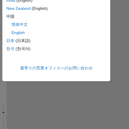
ビ
India
(English)
ュ
New Zealand
(English)
ー
中国
(30
简体中文
日
間)
English
日本
(日本語)
한국
(한국어)
最寄りの営業オフィスへのお問い合わせ