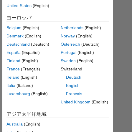
2013
United States
(English)
2 月
27
ヨーロッパ
2
Belgium
(English)
Netherlands
(English)
回
答
Denmark
(English)
Norway
(English)
Deutschland
(Deutsch)
Österreich
(Deutsch)
回
España
(Español)
Portugal
(English)
答
採
Finland
(English)
Sweden
(English)
用
France
(Français)
Switzerland
済
Ireland
(English)
Deutsch
み
Italia
(Italiano)
English
2020
Luxembourg
(English)
Français
8 月
United Kingdom
(English)
17
に更
アジア太平洋地域
新
Australia
(English)
4