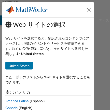
コンテンツへスキップ
MATLAB
Answers
B Answers
File Exchange
Cody
AI Chat Playground
ディス
Web サイトの選択
Web サイトを選択すると、翻訳されたコンテンツにア
クセスし、地域のイベントやサービスを確認できま
fitting
す。現在の位置情報に基づき、次のサイトの選択を推
奨します:
United States
function
with many
United States
parameters
(fminsearch)
また、以下のリストから Web サイトを選択することも
できます。
gianluca
南北アメリカ
messina
América Latina
(Español)
2013
2 月
Canada
(English)