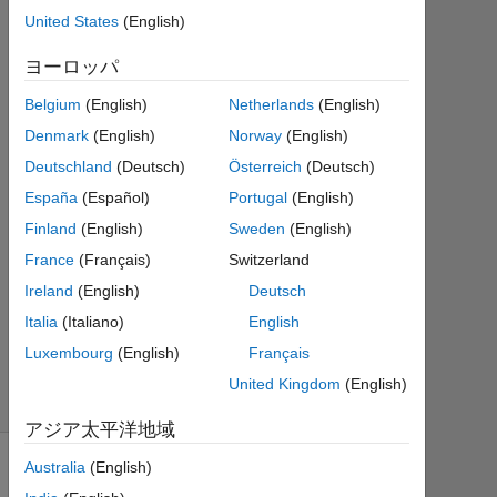
1
United States
(English)
回
答
ヨーロッパ
Belgium
(English)
Netherlands
(English)
2020
11
Denmark
(English)
Norway
(English)
月
Deutschland
(Deutsch)
Österreich
(Deutsch)
19
España
(Español)
Portugal
(English)
に更
Finland
(English)
Sweden
(English)
新
8
France
(Français)
Switzerland
ビ
Ireland
(English)
Deutsch
ュ
Italia
(Italiano)
English
ー
(30
Luxembourg
(English)
Français
日
United Kingdom
(English)
間)
アジア太平洋地域
Australia
(English)