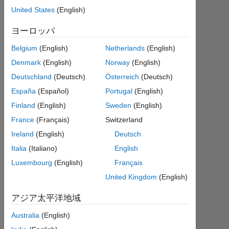
and rest
United States
(English)
all 0?
ヨーロッパ
Belgium
(English)
Netherlands
(English)
Jay
Vaidya
Denmark
(English)
Norway
(English)
Deutschland
(Deutsch)
Österreich
(Deutsch)
2020
España
(Español)
Portugal
(English)
11
Finland
(English)
Sweden
(English)
月
14
France
(Français)
Switzerland
2
Ireland
(English)
Deutsch
回
Italia
(Italiano)
English
答
Luxembourg
(English)
Français
回
United Kingdom
(English)
答
採
アジア太平洋地域
用
Australia
(English)
済