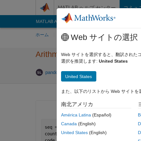
コンテンツへスキップ
MATLAB ヘルプ センター
コミュ
MATLAB Answers
File Exchange
Cody
AI C
ホーム
質問する
回答
閲覧
MATLA
Web サイトの選択
Arithmetic coding, the way to
Web サイトを選択すると、翻訳され
選択を推奨します:
United States
2020 11 月 
pando
2020 11 月 7
1 回答
United States
また、以下のリストから Web サイト
南北アメリカ
América Latina
(Español)
B
Canada
(English)
D
seq = [3 3 1 3 3 3 3 3 2 3];
United States
(English)
D
counts = [10 20 70];
code = arithenco(seq,counts)