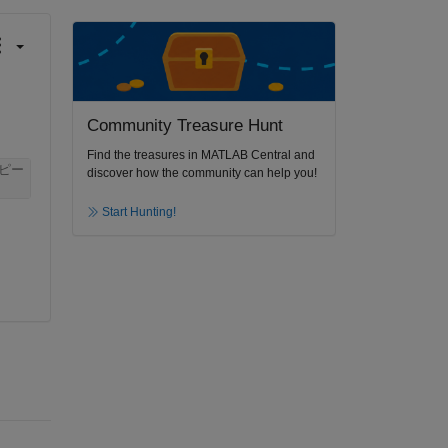
Community Treasure Hunt
Find the treasures in MATLAB Central and
ピー
discover how the community can help you!
Start Hunting!