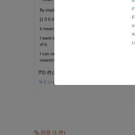
E
F
By implementing this code, I can get arithmetic c
F
[1 0 0 0 1 1 0 0 0 1 0 1 1 0 1 1 0 0]
I
it means that it is '0.100011000101101100' in bina
I
I want to know average codelength to get code eff
L
of it.
I can calculate it easily beacuse above example is 
cases(my codeword in binary length is 5897909)
0 件のコメント
サインインしてコメントする。
回答 (1 件)