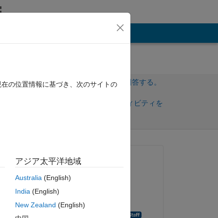
その他
サインインしてこの質問に回答する。
現在の位置情報に基づき、次のサイトの
共
サインインしてアクティビティを
有
フォロー
質問済み:
アジア太平洋地域
pando
Australia
(English)
2020 年 11 月 7 日
ピー
India
(English)
編集済み:
New Zealand
(English)
Aghamarsh Varanasi