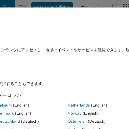
ニティ
学習
サインイン
MATLAB を入手する
hat Playground
ディスカッション
コンテスト
ブログ
投稿
B に関する FAQ
その他
 find decimal representation of codeword
たコンテンツにアクセスし、地域のイベントやサービスを確認できます。
13 に更新
5 ビュー (30 日間)
を選択することもできます。
ヨーロッパ
0 投票
MATLAB Online で開く
elgium
(English)
Netherlands
(English)
コ
テーマ
enmark
(English)
Norway
(English)
eutschland
(Deutsch)
Österreich
(Deutsch)