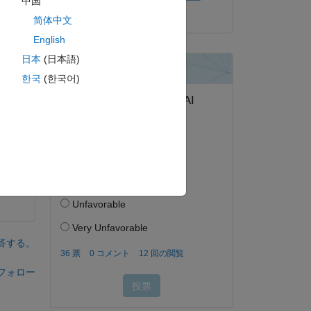
中国
2020 年 11 月 13 日
简体中文
English
日本
(日本語)
한국
(한국어)
h 
答する。
フォロー