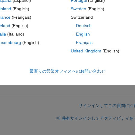
spaña
(Español)
Portugal
(English)
inland
(English)
Sweden
(English)
odeword in matrix
rance
(Français)
Switzerland
reland
(English)
Deutsch
ry.
talia
(Italiano)
English
iciency, so I must know convert the codeword into decimal and get lengt
uxembourg
(English)
Français
United Kingdom
(English)
not large, however I want to know how to calculate the length in large 
最寄りの営業オフィスへのお問い合わせ
サインインしてこの質問に回
共有
サインインしてアクティビティを