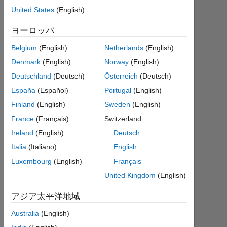
training
United States
(English)
ヨーロッパ
Ayoub
THABIT
Belgium
(English)
Netherlands
(English)
2020
Denmark
(English)
Norway
(English)
10
Deutschland
(Deutsch)
Österreich
(Deutsch)
月
España
(Español)
Portugal
(English)
19
1
Finland
(English)
Sweden
(English)
回
France
(Français)
Switzerland
答
Ireland
(English)
Deutsch
Italia
(Italiano)
English
2020
10
Luxembourg
(English)
Français
月
United Kingdom
(English)
28
に更
アジア太平洋地域
新
Australia
(English)
36
ビ