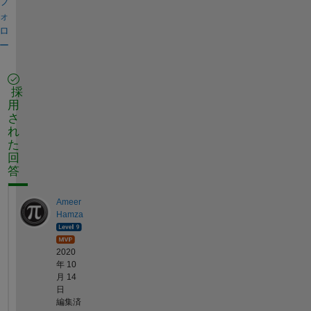
フ
ォ
ロ
ー
採
用
さ
れ
た
回
答
Ameer
Hamza
2020
年 10
月 14
日
編集済