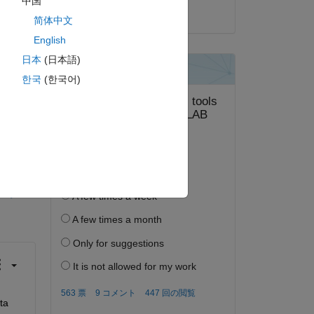
中国
2020 年 10 月 14 日
 
简体中文
English
日本
(日本語)
한국
(한국어)
答する。
フォロー
a 