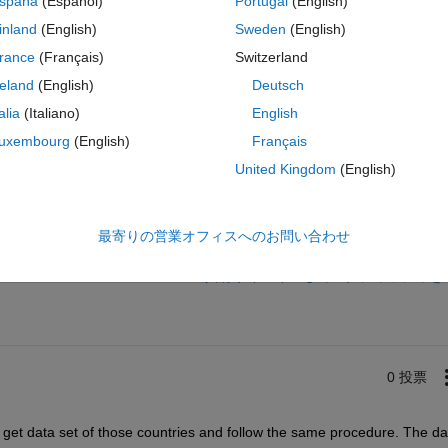
spaña
(Español)
Portugal
(English)
ountries such as Germany, could you please help me to adjust the code?
inland
(English)
Sweden
(English)
r each country, characteristics of the map, and so on?
rance
(Français)
Switzerland
reland
(English)
Deutsch
talia
(Italiano)
English
uxembourg
(English)
Français
United Kingdom
(English)
サインインしてこの質問に回
最寄りの営業オフィスへのお問い合わせ
共有
サインインしてアクティビティを
0 投票
o get data set of those countries and follow the same procedure. The dat