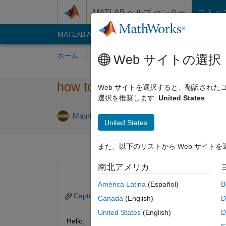
コンテンツへスキップ
MATLAB ヘルプ センター
コミュ
MATLAB Answers
File Exchange
Cody
AI C
ホーム
質問する
回答
閲覧
MATLA
Web サイトの選択
how to reproduce this map for
Web サイトを選択すると、翻訳され
選択を推奨します:
United States
2
Maurilio Matracia
2020 10 月 11
1 回答
United States
また、以下のリストから Web サイト
南北アメリカ
América Latina
(Español)
B
Capture.PNG
Canada
(English)
D
United States
(English)
D
Hello, 