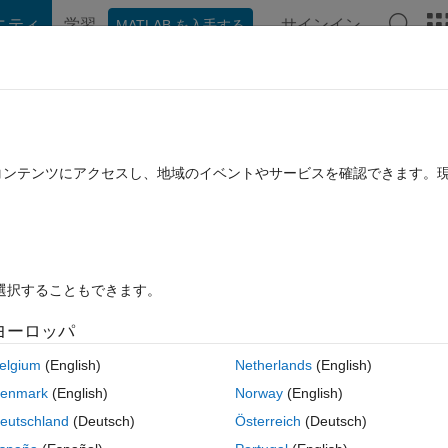
ニティ
学習
サインイン
MATLAB を入手する
hat Playground
ディスカッション
コンテスト
ブログ
投稿
B に関する FAQ
その他
 other countries?
たコンテンツにアクセスし、地域のイベントやサービスを確認できます。
020 10 月 14 に更新
7 ビュー (30 日間)
を選択することもできます。
ヨーロッパ
0 投票
elgium
(English)
Netherlands
(English)
enmark
(English)
Norway
(English)
eutschland
(Deutsch)
Österreich
(Deutsch)