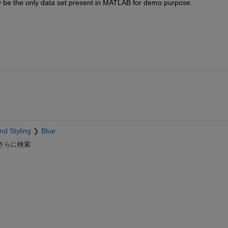
 be the only data set present in MATLAB for demo purpose. 
nd Styling
Blue
さらに検索