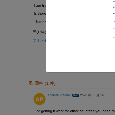
E
I am trying to reproduce this example for other c
F
Is there any reference to find all the commands fo
F
Thank you in advance
I
I
0 件のコメント
L
サインインしてコメントする。
回答 (1 件)
Abhisek Pradhan
2020 年 10 月 14 日
For getting it work for other countries you need t