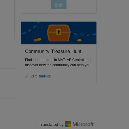
Community Treasure Hunt
Find the treasures in MATLAB Central and
discover how the community can help you!
Start Hunting!
Translated by