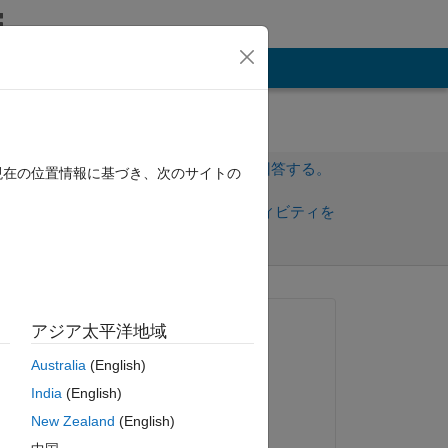
その他
サインインしてこの質問に回答する。
現在の位置情報に基づき、次のサイトの
共
サインインしてアクティビティを
有
フォロー
質問済み:
アジア太平洋地域
Maurilio Matracia
Australia
(English)
2020 年 10 月 11 日
India
(English)
回答済み:
New Zealand
(English)
Abhisek Pradhan