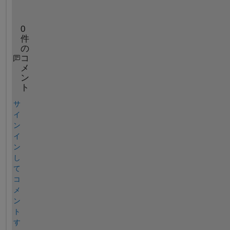
11.1010	-0.13113159 -0.23123433 
...
0
件
の
コ
メ
ン
ト
サ
イ
ン
イ
ン
し
て
コ
メ
ン
ト
す