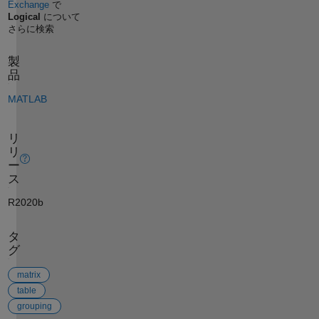
Exchange
で
Logical
について
さらに検索
製
品
MATLAB
リ
リ
ー
ス
R2020b
タ
グ
matrix
table
grouping