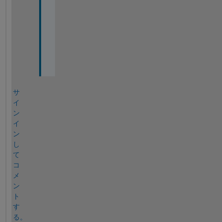
c
h
a
r
m
.
サ
イ
ン
イ
ン
し
て
コ
メ
ン
ト
す
る。