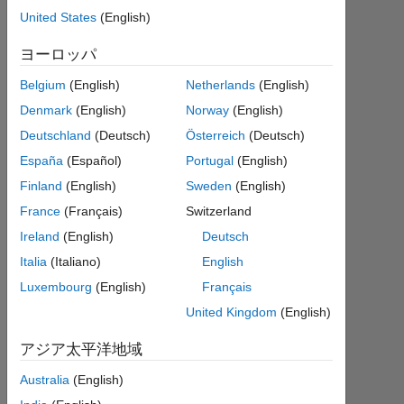
table?
United States
(English)
ヨーロッパ
MB
2020
Belgium
(English)
Netherlands
(English)
10
Denmark
(English)
Norway
(English)
月 1
Deutschland
(Deutsch)
Österreich
(Deutsch)
1
España
(Español)
Portugal
(English)
回
答
Finland
(English)
Sweden
(English)
France
(Français)
Switzerland
回
Ireland
(English)
Deutsch
答
Italia
(Italiano)
English
採
用
Luxembourg
(English)
Français
済
United Kingdom
(English)
み
アジア太平洋地域
2020
Australia
(English)
10