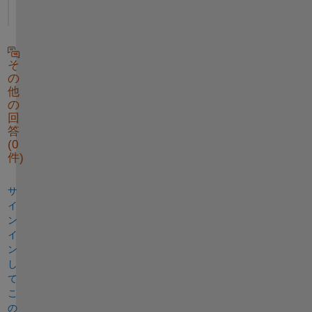
そ
の
他
の
回
答
(0
件)
サ
イ
ン
イ
ン
し
て
こ
の