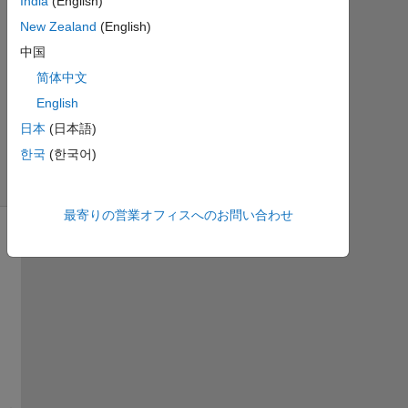
月 1
India
(English)
に更
New Zealand
(English)
新
中国
19
简体中文
ビ
ュ
English
ー
日本
(日本語)
(30
한국
(한국어)
日
間)
最寄りの営業オフィスへのお問い合わせ