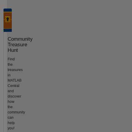
Community
Treasure
Hunt
Find
the
treasures
in
MATLAB
Central
and
discover
how
the
community
can
help
you!