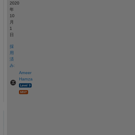
2020
年
10
月
1
日
採
用
済
み:
Ameer
Hamza