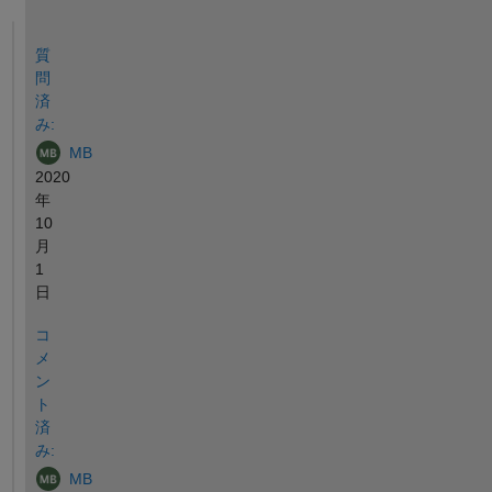
参考
質
問
済
み:
MB
2020
年
10
月
1
日
コ
メ
ン
ト
済
み:
MB