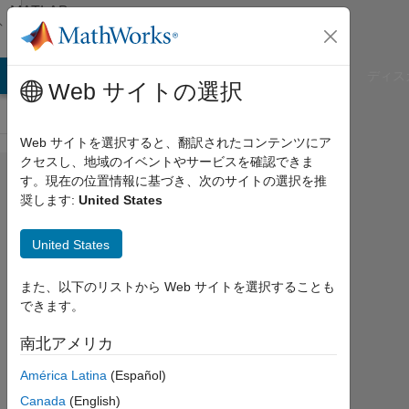
コンテンツへスキップ
MATLAB
Answers
B Answers
File Exchange
Cody
AI Chat Playground
ディス
Web サイトの選択
Web サイトを選択すると、翻訳されたコンテンツにア
クセスし、地域のイベントやサービスを確認できま
How
す。現在の位置情報に基づき、次のサイトの選択を推
奨します:
United States
can I
group
United States
data
in
また、以下のリストから Web サイトを選択することも
できます。
order
to
南北アメリカ
build
América Latina
(Español)
a
Canada
(English)