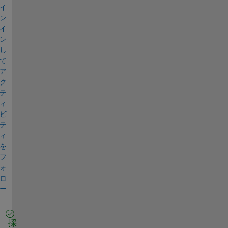
イ
ン
イ
ン
し
て
ア
ク
テ
ィ
ビ
テ
ィ
を
フ
ォ
ロ
ー
採