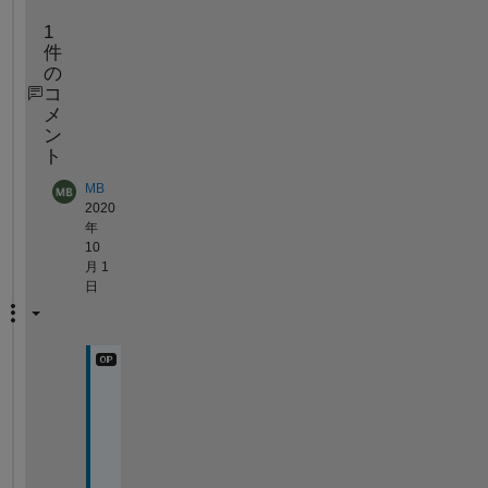
1
件
の
コ
メ
ン
ト
MB
2020
年
10
月 1
日
T
h
a
n
k 