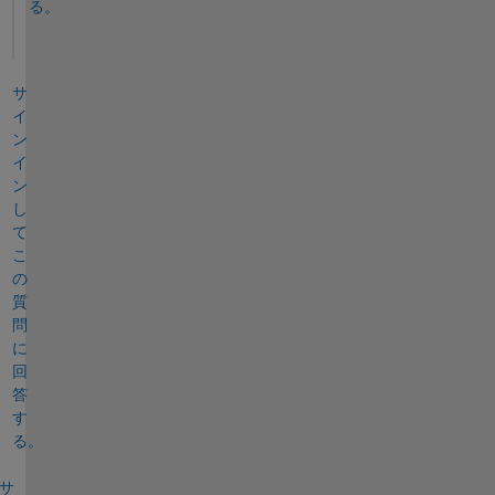
る。
サ
イ
ン
イ
ン
し
て
こ
の
質
問
に
回
答
す
る。
サ