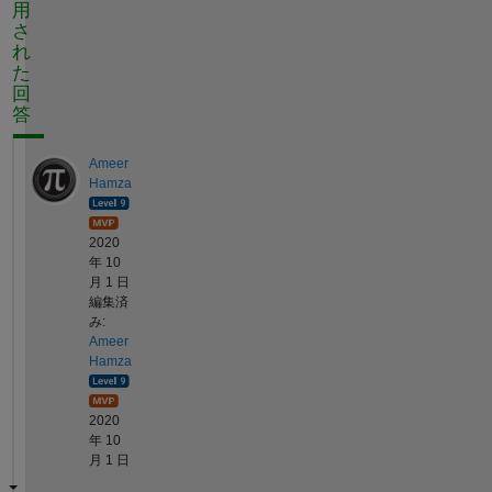
用
さ
れ
た
回
答
Ameer
Hamza
2020
年 10
月 1 日
編集済
み:
Ameer
Hamza
2020
年 10
月 1 日