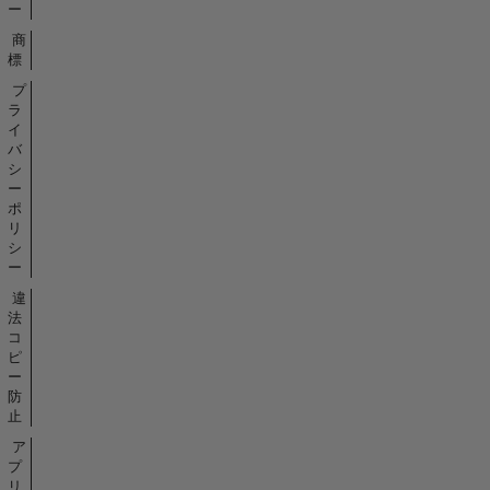
ー
商
標
プ
ラ
イ
バ
シ
ー
ポ
リ
シ
ー
違
法
コ
ピ
ー
防
止
ア
プ
リ