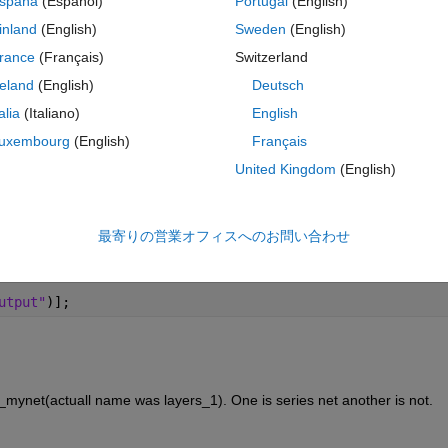
spaña
(Español)
Portugal
(English)
imageinput"
)
inland
(English)
Sweden
(English)
"
,
"conv1_1"
,
"WeightsInitializer"
,
"narrow-normal"
)
rance
(Français)
Switzerland
reland
(English)
Deutsch
xpool_2_2"
,
"Stride"
,[2 2])
"
,
"conv1_2"
,
"Padding"
,
"same"
,
"WeightsInitializer"
,
"narro
talia
(Italiano)
English
uxembourg
(English)
Français
xpool_2_1"
,
"Stride"
,[2 2])
United Kingdom
(English)
"
,
"conv1_3"
,
"Padding"
,
"same"
,
"WeightsInitializer"
,
"narro
xpool_3"
,
"Stride"
,[2 2])
最寄りの営業オフィスへのお問い合わせ
"WeightsInitializer"
,
"narrow-normal"
) 
%Wanna add those f
utput"
)];
_mynet(actuall name was layers_1). One is series net another is not.