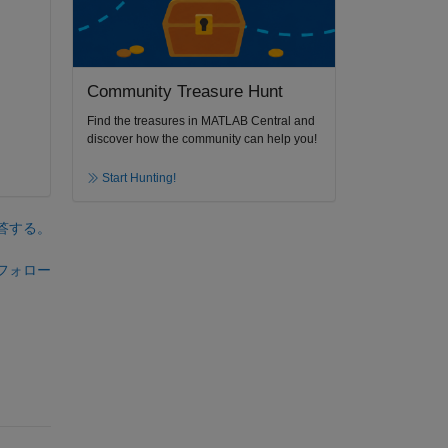
Community Treasure Hunt
Find the treasures in MATLAB Central and
discover how the community can help you!
Start Hunting!
答する。
フォロー