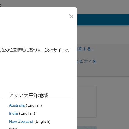
その他
l?
サインインしてこの質問に回答する。
現在の位置情報に基づき、次のサイトの
共
サインインしてアクティビティを
有
フォロー
質問済み:
アジア太平洋地域
Jhon Gray
Australia
(English)
2020 年 9 月 30 日
king 
India
(English)
New Zealand
(English)
ピー