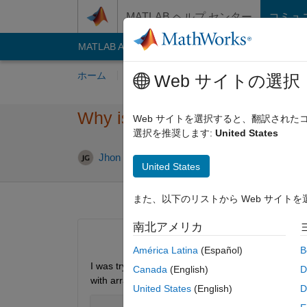
コンテンツへスキップ
MATLAB ヘルプ センター
コミュ
MATLAB Answers
File Exchange
Cody
AI C
ホーム
質問する
回答
閲覧
MATLA
Web サイトの選択
Why is activations function 
Web サイトを選択すると、翻訳され
選択を推奨します:
United States
Jhon Gray
2020 9 月 30
0 回答
21 ビュー 
United States
また、以下のリストから Web サイト
南北アメリカ
América Latina
(Español)
B
I was trying extarct feature from CNN model. I was 
Canada
(English)
D
with array of CNN layers. Here was my model:
United States
(English)
D