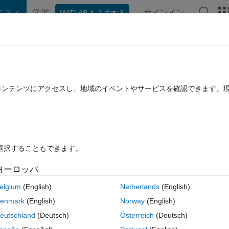
ニティ
学習
サインイン
MATLAB を入手する
hat Playground
ディスカッション
コンテスト
ブログ
投稿
B に関する FAQ
その他
not working with custom made CNN mode
たコンテンツにアクセスし、地域のイベントやサービスを確認できます。
(30 日間)
を選択することもできます。
ヨーロッパ
0 投票
MATLAB Online で開く
elgium
(English)
Netherlands
(English)
succesful with series net like alexnet using 
activation
. But  it is not wro
enmark
(English)
Norway
(English)
eutschland
(Deutsch)
Österreich
(Deutsch)
コ
テーマ