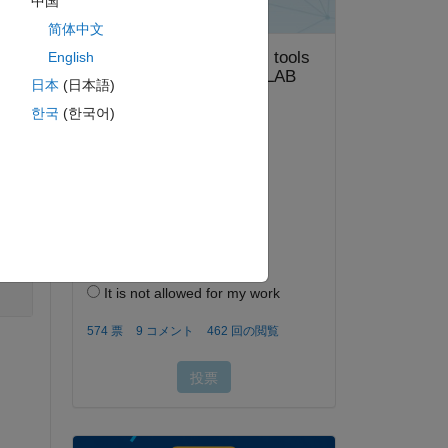
中国
简体中文
English
日本
(日本語)
w-normal"
)
한국
(한국어)
w-normal"
)
eatures corresponding to each image.