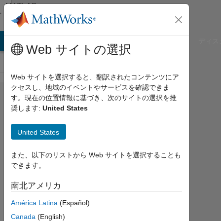
コンテンツへスキップ
MATLAB
Answers
B Answers
File Exchange
Cody
AI Chat Playground
ディス
Web サイトの選択
Web サイトを選択すると、翻訳されたコンテンツにア
クセスし、地域のイベントやサービスを確認できま
PCT GPU
す。現在の位置情報に基づき、次のサイトの選択を推
奨します:
United States
Computing:
CUDA error
United States
was:
setting the
また、以下のリストから Web サイトを選択することも
できます。
device
when a
南北アメリカ
process is
América Latina
(Español)
active is
Canada
(English)