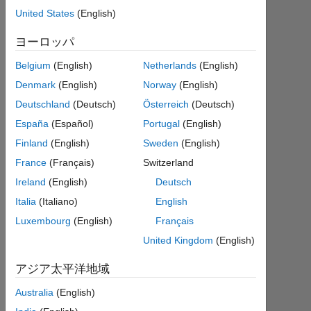
not allowed
United States
(English)
ヨーロッパ
Evgeny
Pr
Belgium
(English)
Netherlands
(English)
Denmark
(English)
Norway
(English)
2013
Deutschland
(Deutsch)
Österreich
(Deutsch)
1 月
España
(Español)
Portugal
(English)
25
2
Finland
(English)
Sweden
(English)
回
France
(Français)
Switzerland
答
Ireland
(English)
Deutsch
Italia
(Italiano)
English
回
答
Luxembourg
(English)
Français
採
United Kingdom
(English)
用
済
アジア太平洋地域
み
Australia
(English)
2016