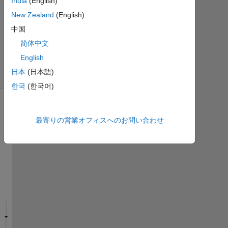
India
(English)
22
New Zealand
(English)
ビ
中国
ュ
ー
简体中文
(30
English
日
日本
(日本語)
間)
한국
(한국어)
最寄りの営業オフィスへのお問い合わせ