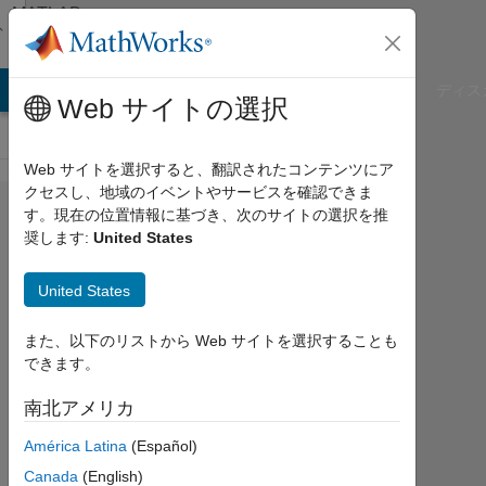
コンテンツへスキップ
MATLAB
Answers
B Answers
File Exchange
Cody
AI Chat Playground
ディス
Web サイトの選択
Web サイトを選択すると、翻訳されたコンテンツにア
クセスし、地域のイベントやサービスを確認できま
How
す。現在の位置情報に基づき、次のサイトの選択を推
奨します:
United States
to fill
in
United States
Sine
Wave
また、以下のリストから Web サイトを選択することも
できます。
Block
南北アメリカ
Huy
América Latina
(Español)
Truong
Canada
(English)
Tan