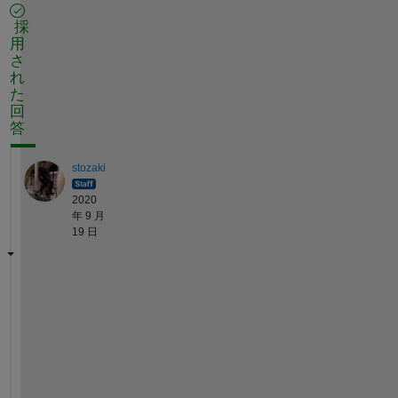
採
用
さ
れ
た
回
答
stozaki
2020
年 9 月
19 日
H
e
l
l
o 