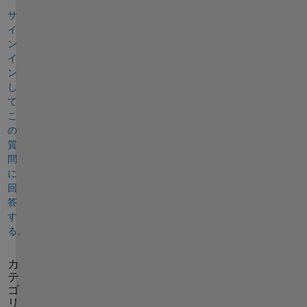
サ
イ
ン
イ
ン
し
て
こ
の
質
問
に
回
答
す
る。
カ
テ
ゴ
リ