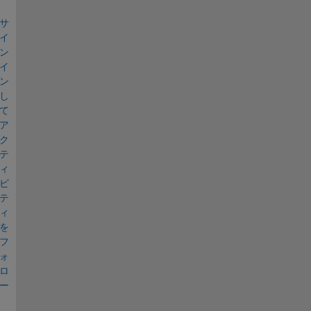
サ
イ
ン
イ
ン
し
て
ア
ク
テ
ィ
ビ
テ
ィ
を
フ
ォ
ロ
ー