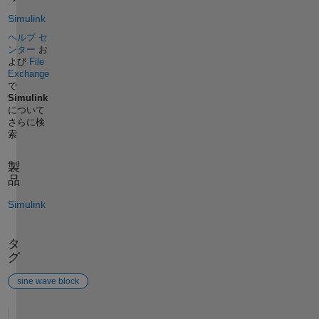
Simulink
ヘルプ セ
ンター
お
よび
File
Exchange
で
Simulink
について
さらに検
索
製
品
Simulink
タ
グ
sine wave block
参考