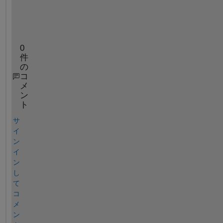
)
:
0
件
の
コ
メ
ン
ト
サ
イ
ン
イ
ン
し
て
コ
メ
ン