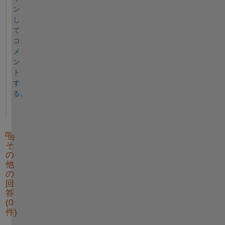
ン
し
て
コ
メ
ン
ト
す
る。
そ
の
他
の
回
答
(0
件)