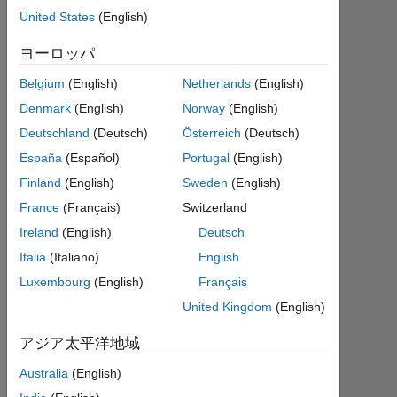
United States
(English)
Gia
2020
ヨーロッパ
9 月
19
Belgium
(English)
Netherlands
(English)
1
Denmark
(English)
Norway
(English)
回
Deutschland
(Deutsch)
Österreich
(Deutsch)
答
España
(Español)
Portugal
(English)
回
Finland
(English)
Sweden
(English)
答
France
(Français)
Switzerland
採
Ireland
(English)
Deutsch
用
済
Italia
(Italiano)
English
み
Luxembourg
(English)
Français
United Kingdom
(English)
2020
9 月
アジア太平洋地域
19
に更
Australia
(English)
新