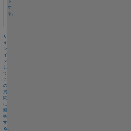
ト
す
る。
サ
イ
ン
イ
ン
し
て
こ
の
質
問
に
回
答
す
る。