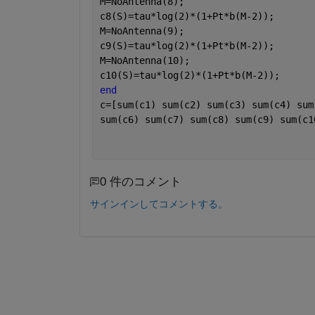
M=NoAntenna(8);
c8(S)=tau*log(2)*(1+Pt*b(M-2));
M=NoAntenna(9);
c9(S)=tau*log(2)*(1+Pt*b(M-2));
M=NoAntenna(10);
c10(S)=tau*log(2)*(1+Pt*b(M-2));
end
c=[sum(c1) sum(c2) sum(c3) sum(c4) sum
sum(c6) sum(c7) sum(c8) sum(c9) sum(c1
0 件のコメント
サインインしてコメントする。