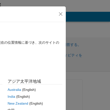
その他
",
現在の位置情報に基づき、次のサイトの
サインインしてこの質問に回答する。
共
サインインしてアクティビティを
有
フォロー
アジア太平洋地域
質問済み:
Australia
(English)
usman ali
India
(English)
2020 年 8 月 14 日
ピー
New Zealand
(English)
回答済み: