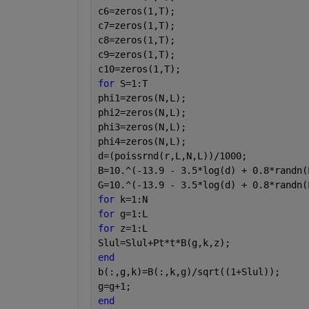
c6=zeros(1,T);
c7=zeros(1,T);
c8=zeros(1,T);
c9=zeros(1,T);
c10=zeros(1,T);
for 
S=1:T
phi1=zeros(N,L);
phi2=zeros(N,L);
phi3=zeros(N,L);
phi4=zeros(N,L);
d=(poissrnd(r,L,N,L))/1000;
B=10.^(-13.9 - 3.5*log(d) + 0.8*randn(
G=10.^(-13.9 - 3.5*log(d) + 0.8*randn(
for 
k=1:N
for 
g=1:L
for 
z=1:L
Slul=Slul+Pt*t*B(g,k,z);
end
b(:,g,k)=B(:,k,g)/sqrt((1+Slul));
g=g+1;
end