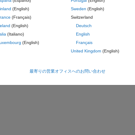
spaña
(Español)
Portugal
(English)
inland
(English)
Sweden
(English)
rance
(Français)
Switzerland
reland
(English)
Deutsch
talia
(Italiano)
English
uxembourg
(English)
Français
United Kingdom
(English)
最寄りの営業オフィスへのお問い合わせ
0];