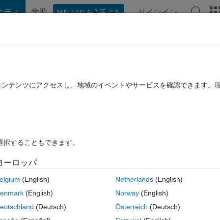
ニティ
学習
サインイン
MATLAB を入手する
hat Playground
ディスカッション
コンテスト
ブログ
投稿
B に関する FAQ
その他
xceeds the number of array elements (2).
たコンテンツにアクセスし、地域のイベントやサービスを確認できます。
t. thanks in advance
済み
2020 8 月 14 に更新
32 ビュー (30 日間)
を選択することもできます。
ヨーロッパ
elgium
(English)
Netherlands
(English)
0 投票
MATLAB Online で開く
enmark
(English)
Norway
(English)
コ
テーマ
eutschland
(Deutsch)
Österreich
(Deutsch)