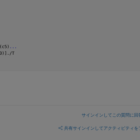
(c5)
...
0)]./T
サインインしてこの質問に回
共有
サインインしてアクティビティを