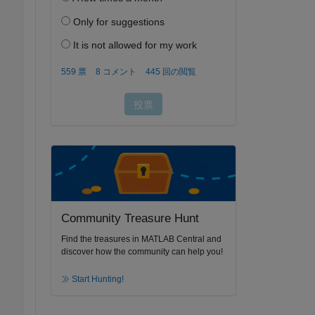
Community Treasure Hunt
Find the treasures in MATLAB Central and
discover how the community can help you!
Start Hunting!