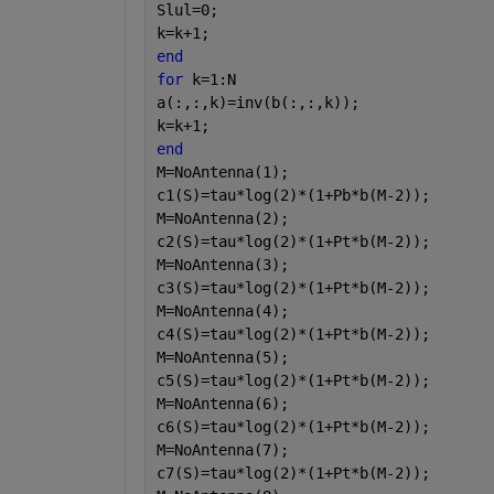
Slul=0;
k=k+1;
end
for 
k=1:N
a(:,:,k)=inv(b(:,:,k));
k=k+1;
end
M=NoAntenna(1);
c1(S)=tau*log(2)*(1+Pb*b(M-2));
M=NoAntenna(2);
c2(S)=tau*log(2)*(1+Pt*b(M-2));
M=NoAntenna(3);
c3(S)=tau*log(2)*(1+Pt*b(M-2));
M=NoAntenna(4);
c4(S)=tau*log(2)*(1+Pt*b(M-2));
M=NoAntenna(5);
c5(S)=tau*log(2)*(1+Pt*b(M-2));
M=NoAntenna(6);
c6(S)=tau*log(2)*(1+Pt*b(M-2));
M=NoAntenna(7);
c7(S)=tau*log(2)*(1+Pt*b(M-2));