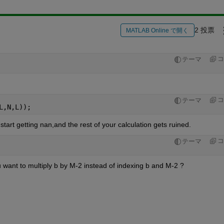
2 投票
MATLAB Online で開く
コ
テーマ
コ
テーマ
L,N,L));
 start getting nan,and the rest of your calculation gets ruined.
コ
テーマ
u want to multiply b by M-2 instead of indexing b and M-2 ? 