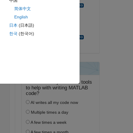
中国
Walter Roberson
简体中文
English
2020 年 8 月 14 日
日本
(日本語)
採用済み:
한국
(한국어)
Walter Roberson