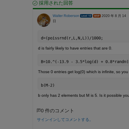
採用された回答
Walter Roberson
2020 年 8 月 14
日
d=(poissrnd(r,L,N,L))/1000;
d is fairly likely to have entries that are 0.
B=10.^(-13.9 - 3.5*log(d) + 0.8*randn(
Those 0 entries get log(0) which is infinite, so you
b(M-2)
b only has 2 elements but M is 5. Is it possible yo
0 件のコメント
サインインしてコメントする。