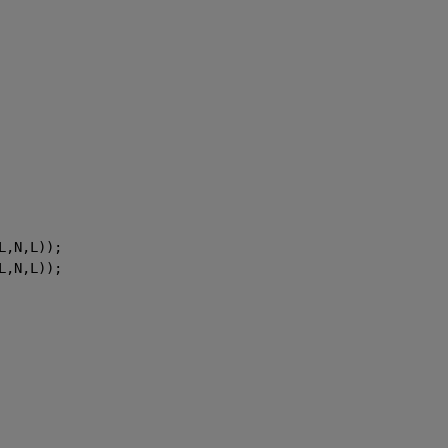
L,N,L));
L,N,L));