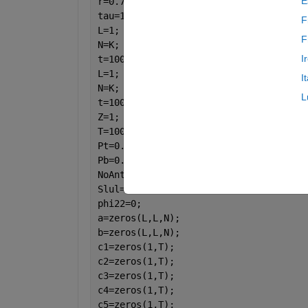
E
r=0.75;
tau=1-(K/T);
F
L=1;
F
N=K;
I
t=100;
L=1;
I
N=K;
L
t=100;
Z=1;
T=100;
Pt=0.199;
Pb=0.6;
NoAntenna=[5 10 15 20 25 30 35 40 45 5
Slul=0;
phi22=0;
a=zeros(L,L,N);
b=zeros(L,L,N);
c1=zeros(1,T);
c2=zeros(1,T);
c3=zeros(1,T);
c4=zeros(1,T);
c5=zeros(1,T);