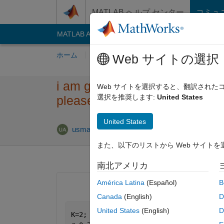
コンテンツへスキップ
MATLAB ヘルプ センター
コミュ
MATLAB Answers
File Exchange
Cody
AI C
ホーム
質問する
回答
閲覧
MATLA
Web サイトの選択
i am getting an error "Index e
Web サイトを選択すると、翻訳され
選択を推奨します:
United States
please can someone correct i
United States
回答採用
usman ali
2020 8 月 14
1 回答
また、以下のリストから Web サイト
南北アメリカ
América Latina
(Español)
B
Canada
(English)
D
United States
(English)
D
K=2;