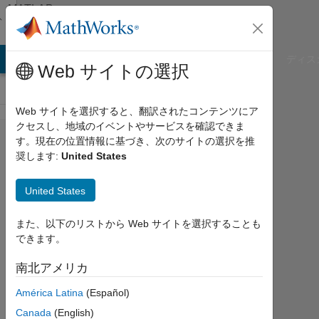
コンテンツへスキップ
MATLAB
Answers
B Answers
File Exchange
Cody
AI Chat Playground
ディス
Web サイトの選択
Web サイトを選択すると、翻訳されたコンテンツにア
クセスし、地域のイベントやサービスを確認できま
interpolatesolution
す。現在の位置情報に基づき、次のサイトの選択を推
奨します:
United States
is giving NaN
results
United States
また、以下のリストから Web サイトを選択することも
Khalid
できます。
Ibne
Masood
南北アメリカ
2020
8 月
América Latina
(Español)
4
Canada
(English)
0