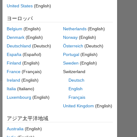
18
United States
(English)
2
回
ヨーロッパ
答
Belgium
(English)
Netherlands
(English)
11
Denmark
(English)
Norway
(English)
ビ
ュ
Deutschland
(Deutsch)
Österreich
(Deutsch)
ー
España
(Español)
Portugal
(English)
(30
Finland
(English)
Sweden
(English)
日
France
(Français)
Switzerland
間)
Ireland
(English)
Deutsch
Italia
(Italiano)
English
Luxembourg
(English)
Français
United Kingdom
(English)
アジア太平洋地域
Australia
(English)