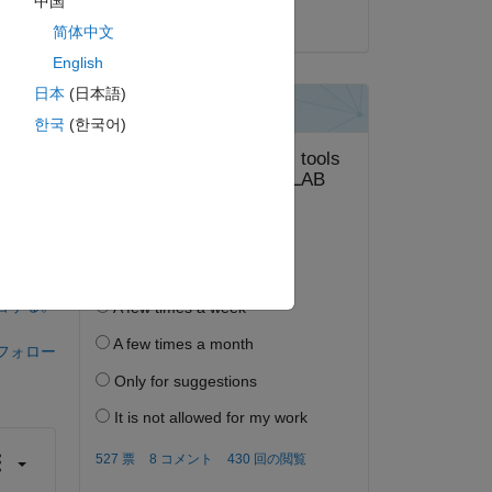
中国
2020 年 7 月 19 日
简体中文
English
日本
(日本語)
한국
(한국어)
答する。
フォロー