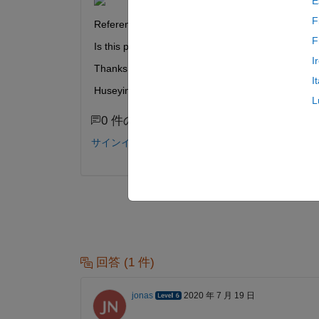
E
F
Reference: 
https://www.mdpi.com/1996-1073/5/1
F
Is this possible in MATLAB?
I
Thanks in advance,
I
Huseyin
L
0 件のコメント
サインインしてコメントする。
回答 (1 件)
jonas
2020 年 7 月 19 日