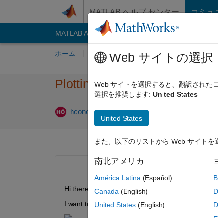
コンテンツへスキップ
MATLAB ヘルプ センター
コミュ
MATLAB Answers
File Exchange
Cody
AI C
ホーム
質問する
回答
閲覧
MATLA
Web サイトの選択
Plotting multiple axes that ar
Web サイトを選択すると、翻訳され
選択を推奨します:
United States
2020 7 月 1
hconel
2020 7 月 19
1 回答
United States
また、以下のリストから Web サイト
南北アメリカ
América Latina
(Español)
B
Hi there,
Canada
(English)
D
I want to plot multiple axes that are adjacent to e
United States
(English)
D