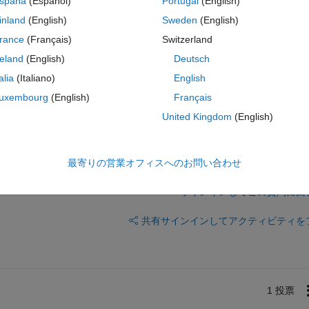
spaña
(Español)
Portugal
(English)
inland
(English)
Sweden
(English)
2/5340/htm#fig_body_display_energies-05-05340-f005
rance
(Français)
Switzerland
reland
(English)
Deutsch
talia
(Italiano)
English
uxembourg
(English)
Français
United Kingdom
(English)
最寄りの営業オフィスへのお問い合わせ
サインインしてこの質問に回
共有
サインインしてアクティビティを
1 投票