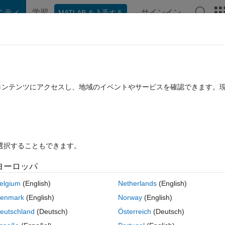
ニティ
学習
サインイン
MATLAB を入手する
hat Playground
ディスカッション
コンテスト
ブログ
投稿
B に関する FAQ
その他
e adjacent to each other
たコンテンツにアクセスし、地域のイベントやサービスを確認できます。
9 に更新
14 ビュー (30 日間)
を選択することもできます。
ヨーロッパ
0 投票
elgium
(English)
Netherlands
(English)
enmark
(English)
Norway
(English)
ach other, much like the one in the following example:
eutschland
(Deutsch)
Österreich
(Deutsch)