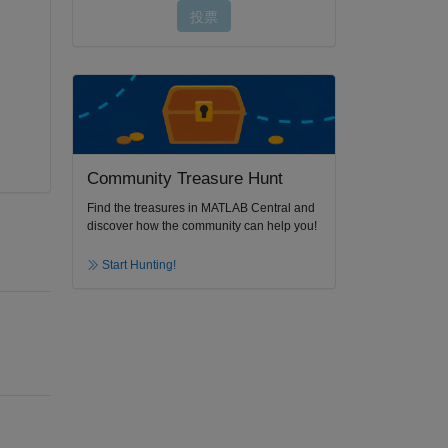
Community Treasure Hunt
Find the treasures in MATLAB Central and
discover how the community can help you!
Start Hunting!