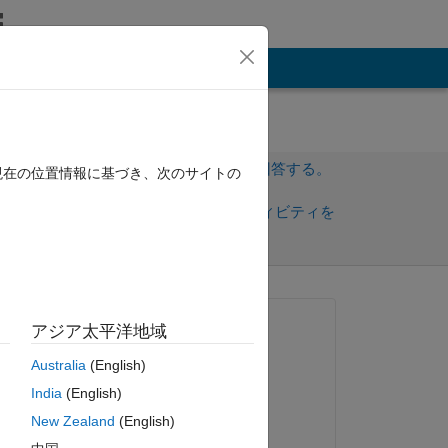
その他
サインインしてこの質問に回答する。
現在の位置情報に基づき、次のサイトの
共
サインインしてアクティビティを
有
フォロー
質問済み:
アジア太平洋地域
hconel
Australia
(English)
2020 年 7 月 19 日
India
(English)
回答済み:
New Zealand
(English)
jonas