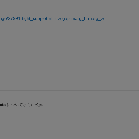
hange/27991-tight_subplot-nh-nw-gap-marg_h-marg_w
ots
についてさらに検索