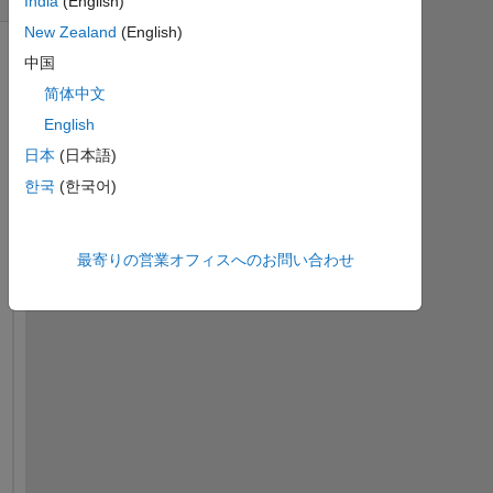
India
(English)
New Zealand
(English)
中国
简体中文
English
日本
(日本語)
한국
(한국어)
最寄りの営業オフィスへのお問い合わせ
H
i 
a
l
l
,