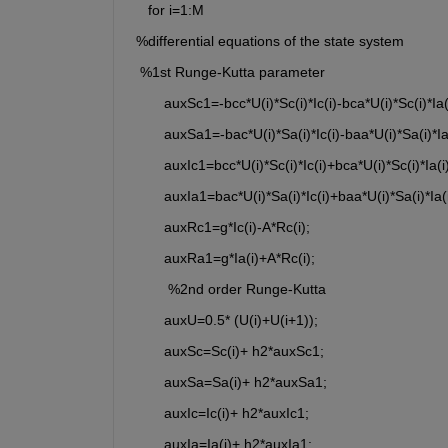
    for i=1:M
 %differential equations of the state system
  %1st Runge-Kutta parameter
        auxSc1=-bcc*U(i)*Sc(i)*Ic(i)-bca*U(i)*Sc(i)*Ia(
        auxSa1=-bac*U(i)*Sa(i)*Ic(i)-baa*U(i)*Sa(i)*Ia
        auxIc1=bcc*U(i)*Sc(i)*Ic(i)+bca*U(i)*Sc(i)*Ia(i)
        auxIa1=bac*U(i)*Sa(i)*Ic(i)+baa*U(i)*Sa(i)*Ia(i
        auxRc1=g*Ic(i)-A*Rc(i);
        auxRa1=g*Ia(i)+A*Rc(i);
         %2nd order Runge-Kutta
        auxU=0.5* (U(i)+U(i+1));
        auxSc=Sc(i)+ h2*auxSc1;
        auxSa=Sa(i)+ h2*auxSa1;
        auxIc=Ic(i)+ h2*auxIc1;
        auxIa=Ia(i)+ h2*auxIa1;