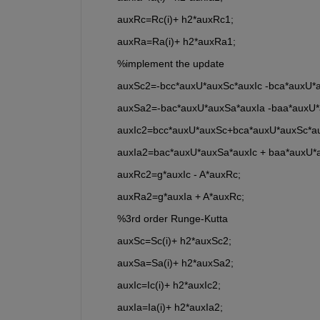
        auxRc=Rc(i)+ h2*auxRc1;
        auxRa=Ra(i)+ h2*auxRa1;
        %implement the update
        auxSc2=-bcc*auxU*auxSc*auxIc -bca*auxU*
        auxSa2=-bac*auxU*auxSa*auxIa -baa*auxU
        auxIc2=bcc*auxU*auxSc+bca*auxU*auxSc*aux
        auxIa2=bac*auxU*auxSa*auxIc + baa*auxU*
        auxRc2=g*auxIc - A*auxRc;
        auxRa2=g*auxIa + A*auxRc;
        %3rd order Runge-Kutta
        auxSc=Sc(i)+ h2*auxSc2;
        auxSa=Sa(i)+ h2*auxSa2;
        auxIc=Ic(i)+ h2*auxIc2;
        auxIa=Ia(i)+ h2*auxIa2;