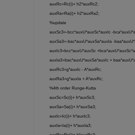
        auxRc=Rc(i)+ h2*auxRc2;
        auxRa=Ra(i)+ h2*auxRa2;
        %update
        auxSc3=-bcc*auxU*auxSc*auxIc -bca*auxU*
        auxSa3=-bac*auxU*auxSa*auxIa -baa*auxU
        auxIc3=bcc*auxU*auxSc +bca*auxU*auxSc*au
        auxIa3=bac*auxU*auxSa*auxIc + baa*auxU*a
        auxRc3=g*auxIc - A*auxRc;
        auxRa3=g*auxIa + A*auxRc;
        %4th order Runge-Kutta
        auxSc=Sc(i)+ h*auxSc3;
        auxSa=Sa(i)+ h*auxSa3;
        auxIc=Ic(i)+ h*auxIc3;
        auxIa=Ia(i)+ h*auxIa3;
        auxRc=Rc(i)+ h*auxRc3;