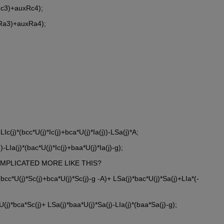
Rc3)+auxRc4);
xRa3)+auxRa4);
LIc(j)*(bcc*U(j)*Ic(j)+bca*U(j)*Ia(j))-LSa(j)*A;
)-LIa(j)*(bac*U(j)*Ic(j)+baa*U(j)*Ia(j)-g);
 IT COMPLICATED MORE LIKE THIS?
*(bcc*U(j)*Sc(j)+bca*U(j)*Sc(j)-g -A)+ LSa(j)*bac*U(j)*Sa(j)+LIa*(-
*U(j)*bca*Sc(j)+ LSa(j)*baa*U(j)*Sa(j)-LIa(j)*(baa*Sa(j)-g);