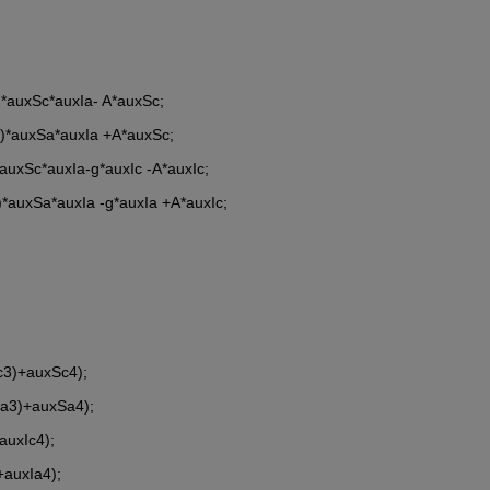
1)*auxSc*auxIa- A*auxSc;
+1)*auxSa*auxIa +A*auxSc;
*auxSc*auxIa-g*auxIc -A*auxIc;
1)*auxSa*auxIa -g*auxIa +A*auxIc;
Sc3)+auxSc4);
Sa3)+auxSa4);
+auxIc4);
+auxIa4);