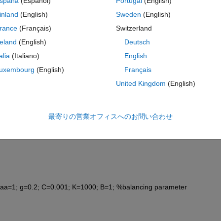
spaña
(Español)
Portugal
(English)
mation
inland
(English)
Sweden
(English)
2+auxLSc3)+auxLSc4); %here is the error!!!
rance
(Français)
Switzerland
a2+auxLSa3)+auxLSa4); %here is the error!!
reland
(English)
Deutsch
auxLIc3)+auxLIc4); %here is the error!
talia
(Italiano)
English
uxLIa3)+auxLIa4); %here is the error!
uxembourg
(English)
Français
United Kingdom
(English)
stand what the error means but i can't see the problem in my code! sorry 
最寄りの営業オフィスへのお問い合わせ
baa=1; g=0.2; C=0.001; K=1000; B=1; %balancing parameter