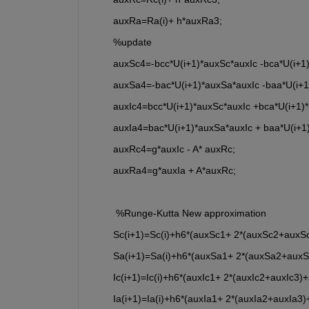
        auxRa=Ra(i)+ h*auxRa3;
        %update
        auxSc4=-bcc*U(i+1)*auxSc*auxIc -bca*U(i+
        auxSa4=-bac*U(i+1)*auxSa*auxIc -baa*U(i
        auxIc4=bcc*U(i+1)*auxSc*auxIc +bca*U(i+1)
        auxIa4=bac*U(i+1)*auxSa*auxIc + baa*U(i+
        auxRc4=g*auxIc - A* auxRc;
        auxRa4=g*auxIa + A*auxRc;
         %Runge-Kutta New approximation
        Sc(i+1)=Sc(i)+h6*(auxSc1+ 2*(auxSc2+aux
        Sa(i+1)=Sa(i)+h6*(auxSa1+ 2*(auxSa2+aux
        Ic(i+1)=Ic(i)+h6*(auxIc1+ 2*(auxIc2+auxIc3)
        Ia(i+1)=Ia(i)+h6*(auxIa1+ 2*(auxIa2+auxIa3)