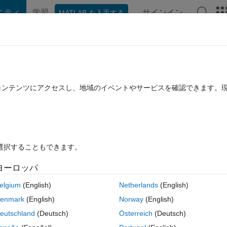
ニティ
学習
サインイン
MATLAB を入手する
hat Playground
ディスカッション
コンテスト
ブログ
投稿
B に関する FAQ
その他
assignment because the left and right si
たコンテンツにアクセスし、地域のイベントやサービスを確認できます。
ements.
7 月 9 に更新
16 ビュー (30 日間)
を選択することもできます。
ヨーロッパ
elgium
(English)
Netherlands
(English)
0 投票
enmark
(English)
Norway
(English)
ble to perform assignment because the left and right sides have a differ
eutschland
(Deutsch)
Österreich
(Deutsch)