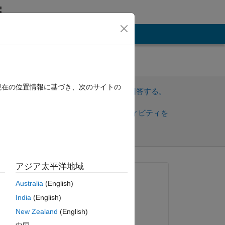
その他
des
現在の位置情報に基づき、次のサイトの
サインインしてこの質問に回答する。
共
サインインしてアクティビティを
有
フォロー
アジア太平洋地域
質問済み:
Australia
(English)
nota siachouli
India
(English)
2020 年 7 月 6 日
ent 
New Zealand
(English)
編集済み: