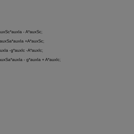
auxSc*auxIa - A*auxSc;
*auxSa*auxIa +A*auxSc;
xIa -g*auxIc -A*auxIc;
uxSa*auxIa - g*auxIa + A*auxIc;