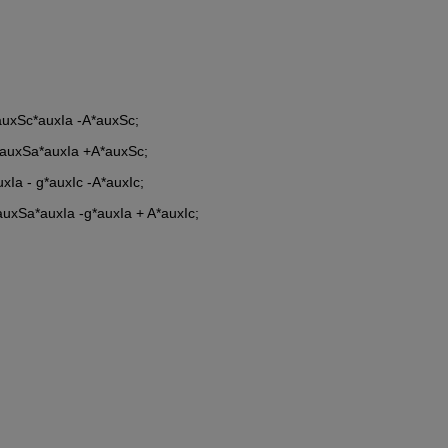
auxSc*auxIa -A*auxSc;
*auxSa*auxIa +A*auxSc;
Ia - g*auxIc -A*auxIc;
auxSa*auxIa -g*auxIa + A*auxIc;