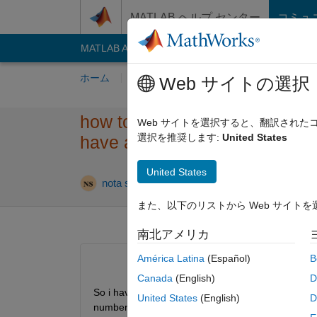
コンテンツへスキップ
MATLAB ヘルプ センター
コミュ
MATLAB Answers
File Exchange
Cody
AI C
ホーム
質問する
回答
閲覧
MATLA
Web サイトの選択
how to fix:Unable to perform 
Web サイトを選択すると、翻訳され
選択を推奨します:
United States
have a different number of el
United States
2020 
nota siachouli
2020 7 月 6
1 回答
また、以下のリストから Web サイト
南北アメリカ
América Latina
(Español)
B
Canada
(English)
D
So i have this code and it gives me the error "Una
United States
(English)
D
number of elements".