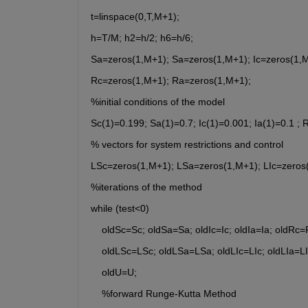
t=linspace(0,T,M+1);
h=T/M; h2=h/2; h6=h/6;
Sa=zeros(1,M+1); Sa=zeros(1,M+1); Ic=zeros(1,M
Rc=zeros(1,M+1); Ra=zeros(1,M+1);
%initial conditions of the model
Sc(1)=0.199; Sa(1)=0.7; Ic(1)=0.001; Ia(1)=0.1 ; 
% vectors for system restrictions and control
LSc=zeros(1,M+1); LSa=zeros(1,M+1); LIc=zeros
%iterations of the method
while (test<0)
    oldSc=Sc; oldSa=Sa; oldIc=Ic; oldIa=Ia; oldRc
    oldLSc=LSc; oldLSa=LSa; oldLIc=LIc; oldLIa=LI
    oldU=U;
    %forward Runge-Kutta Method