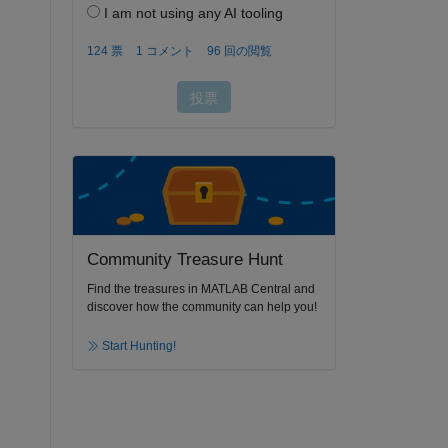
Community Treasure Hunt
Find the treasures in MATLAB Central and
discover how the community can help you!
Start Hunting!