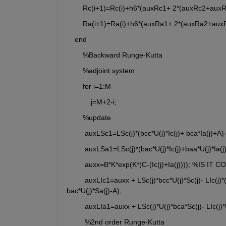
        Rc(i+1)=Rc(i)+h6*(auxRc1+ 2*(auxRc2+aux
        Ra(i+1)=Ra(i)+h6*(auxRa1+ 2*(auxRa2+au
    end
        %Backward Runge-Kutta
        %adjoint system
        for i=1:M
            j=M+2-i;
        %update
         auxLSc1=LSc(j)*(bcc*U(j)*Ic(j)+ bca*Ia(j)+A)-
         auxLSa1=LSc(j)*(bac*U(j)*Ic(j)+baa*U(j)*Ia(j)
         auxx=B*K*exp(K*(C-(Ic(j)+Ia(j)))); %IS
         auxLIc1=auxx + LSc(j)*bcc*U(j)*Sc(j)- LIc(j)
bac*U(j)*Sa(j)-A);
         auxLIa1=auxx + LSc(j)*U(j)*bca*Sc(j)- LIc(j)
         %2nd order Runge-Kutta