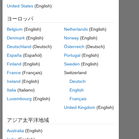
Sumeet
United States
(English)
Chaudhari
2020
ヨーロッパ
7 月
Belgium
(English)
Netherlands
(English)
6
1
Denmark
(English)
Norway
(English)
回
Deutschland
(Deutsch)
Österreich
(Deutsch)
答
España
(Español)
Portugal
(English)
Finland
(English)
Sweden
(English)
回
答
France
(Français)
Switzerland
採
Ireland
(English)
Deutsch
用
Italia
(Italiano)
English
済
Luxembourg
(English)
Français
み
United Kingdom
(English)
2020
アジア太平洋地域
7 月
6 に
Australia
(English)
更新