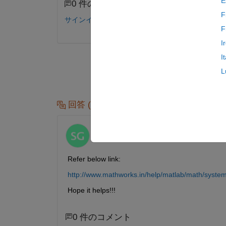
E
0 件のコメント
F
サインインしてコメントする。
F
I
I
L
回答 (1 件)
Sachin Ganjare
2012 年 11 月 29 日
Refer below link:
http://www.mathworks.in/help/matlab/math/systems
Hope it helps!!!
0 件のコメント