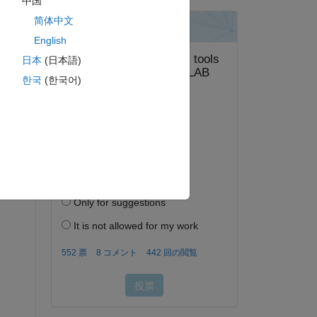
中国
简体中文
English
日本
(日本語)
한국
(한국어)
答する。
フォロー