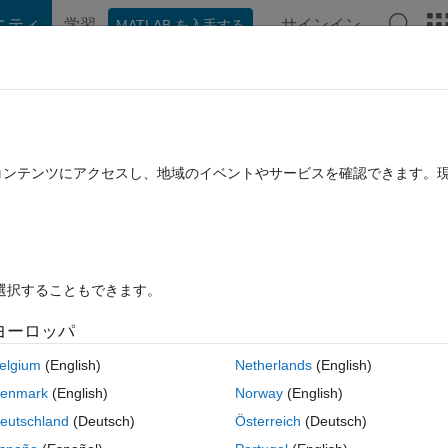
ニティ
学習
サインイン
MATLAB を入手する
hat Playground
ディスカッション
コンテスト
ブログ
投稿
B に関する FAQ
その他
n from points (x1,y1),(x​2,y2),(x3,​y3),(x
たコンテンツにアクセスし、地域のイベントやサービスを確認できます。
lab
7 ビュー (30 日間)
を選択することもできます。
ヨーロッパ
elgium
(English)
Netherlands
(English)
0 投票
enmark
(English)
Norway
(English)
1),(x2,y2),(x3,y3),(x4,y4) and so on in xy plane in matlab
eutschland
(Deutsch)
Österreich
(Deutsch)