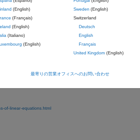
spaña
(Español)
Portugal
(English)
inland
(English)
Sweden
(English)
rance
(Français)
Switzerland
reland
(English)
Deutsch
talia
(Italiano)
English
サインインしてこの質問に回
uxembourg
(English)
Français
共有
サインインしてアクティビティを
United Kingdom
(English)
最寄りの営業オフィスへのお問い合わせ
0 投票
-of-linear-equations.html