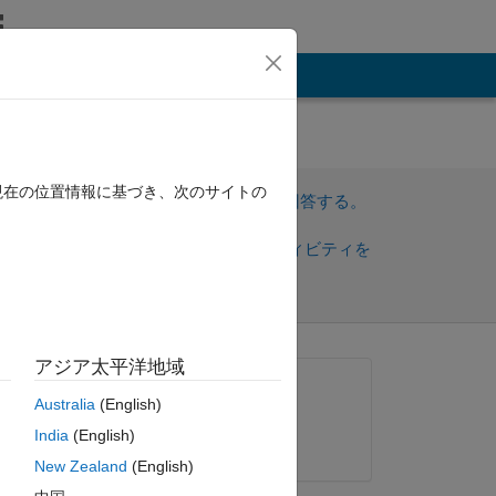
その他
4,y4​
現在の位置情報に基づき、次のサイトの
サインインしてこの質問に回答する。
共
サインインしてアクティビティを
有
フォロー
アジア太平洋地域
質問済み:
Australia
(English)
vipul utsav
India
(English)
2012 年 11 月 29 日
New Zealand
(English)