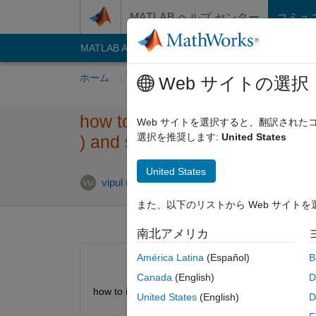
コンテンツへスキップ
MATLAB ヘルプ センター
コミュ
MATLAB Answers
File Exchange
Cody
AI C
ホーム
質問する
回答
閲覧
MATLA
Web サイトの選択
how to implement linear eauatio
Web サイトを選択すると、翻訳され
選択を推奨します:
United States
) and so on in xy plane in mat
United States
vipul utsav
2012 11 月 29
1 回答
また、以下のリストから Web サイト
南北アメリカ
América Latina
(Español)
B
Canada
(English)
D
how to implement linear eauation from points (x1,y
United States
(English)
D