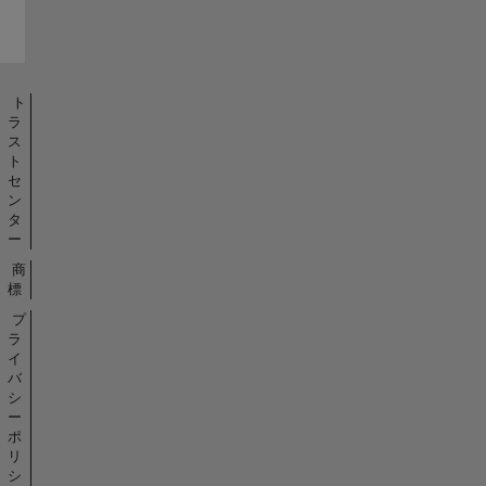
ト
ラ
ス
ト
セ
ン
タ
ー
商
標
プ
ラ
イ
バ
シ
ー
ポ
リ
シ