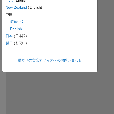
India
(English)
19
New Zealand
(English)
に更
新
中国
8
简体中文
ビ
English
ュ
日本
(日本語)
ー
(30
한국
(한국어)
日
間)
最寄りの営業オフィスへのお問い合わせ