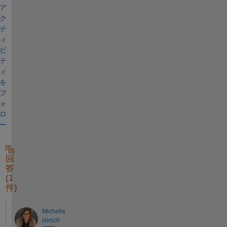
ア
ク
テ
ィ
ビ
テ
ィ
を
フ
ォ
ロ
ー
回
答
(1
件)
Michelle
Hirsch