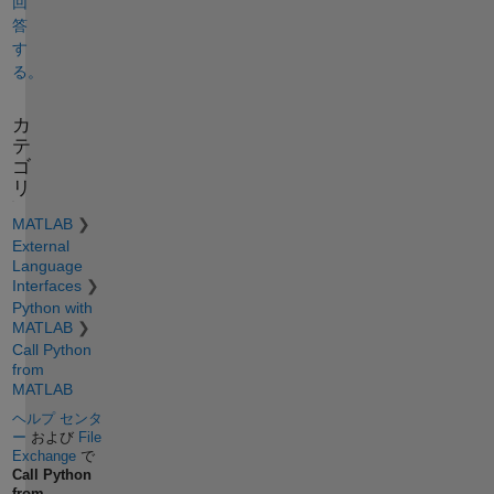
回
答
す
る。
カ
テ
ゴ
リ
MATLAB
External
Language
Interfaces
Python with
MATLAB
Call Python
from
MATLAB
ヘルプ センタ
ー
および
File
Exchange
で
Call Python
from