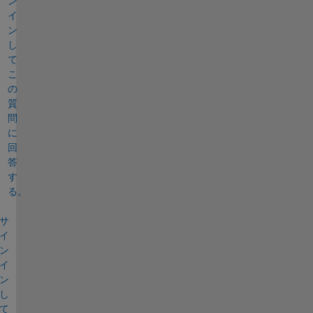
ン
イ
ン
し
て
こ
の
質
問
に
回
答
す
る。
サ
イ
ン
イ
ン
し
て