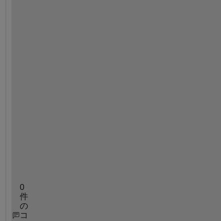
v
i
d
e
o 
t
h
a
t 
I 
c
a
n 
s
e
e
?
0
件
の
コ