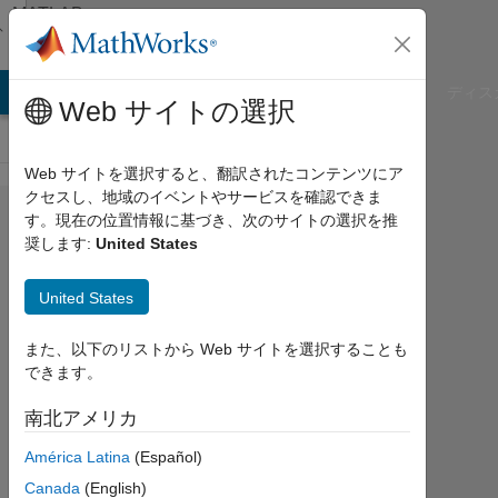
コンテンツへスキップ
MATLAB
Answers
B Answers
File Exchange
Cody
AI Chat Playground
ディス
Web サイトの選択
Web サイトを選択すると、翻訳されたコンテンツにア
クセスし、地域のイベントやサービスを確認できま
Yesterday I
す。現在の位置情報に基づき、次のサイトの選択を推
奨します:
United States
was
participation
United States
a webinar
Using
また、以下のリストから Web サイトを選択することも
できます。
MATLAB
with Python
南北アメリカ
but I could
América Latina
(Español)
hear the
Canada
(English)