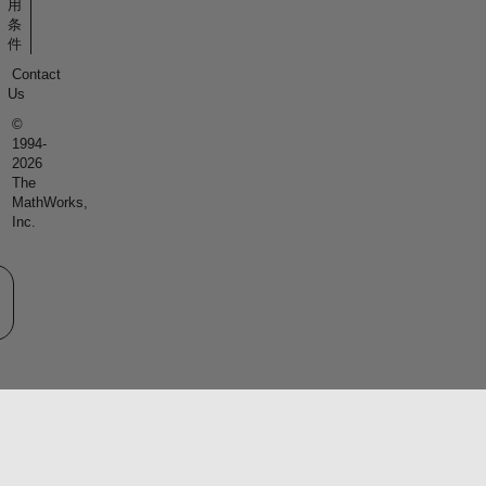
用
条
件
Contact
Us
©
1994-
2026
The
MathWorks,
Inc.
eb サイトの選択