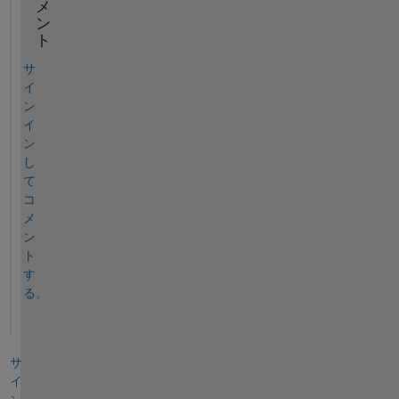
メ
ン
ト
サ
イ
ン
イ
ン
し
て
コ
メ
ン
ト
す
る。
サ
イ