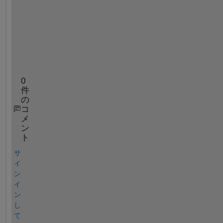
3
.
h
t
m
l
0
件
の
コ
メ
ン
ト
サ
イ
ン
イ
ン
し
て