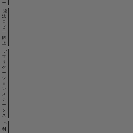
ー
違
法
コ
ピ
ー
防
止
ア
プ
リ
ケ
ー
シ
ョ
ン
ス
テ
ー
タ
ス
ご
利