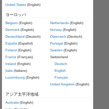
sound. Is
United States
(English)
these
ヨーロッパ
webinar
Belgium
(English)
Netherlands
(English)
recorded on
Denmark
(English)
Norway
(English)
a video that
Deutschland
(Deutsch)
Österreich
(Deutsch)
I can see?
España
(Español)
Portugal
(English)
Finland
(English)
Sweden
(English)
Poul
France
(Français)
Switzerland
Ennemark
2020
Ireland
(English)
Deutsch
5 月
Italia
(Italiano)
English
28
Luxembourg
(English)
Français
1
United Kingdom
(English)
回
答
アジア太平洋地域
2020
Australia
(English)
6 月