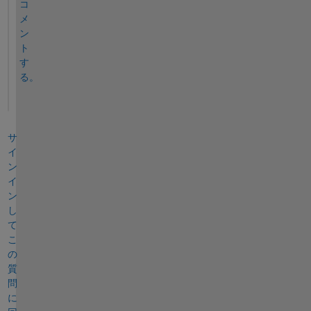
コ
メ
ン
ト
す
る。
サ
イ
ン
イ
ン
し
て
こ
の
質
問
に