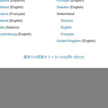
spaña
(Español)
Portugal
(English)
========================================== close all
inland
(English)
Sweden
(English)
rance
(Français)
Switzerland
reland
(English)
Deutsch
talia
(Italiano)
English
uxembourg
(English)
Français
United Kingdom
(English)
最寄りの営業オフィスへのお問い合わせ