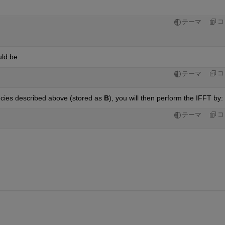
コ
テーマ
ld be:
コ
テーマ
ncies described above (stored as
B
), you will then perform the IFFT by:
コ
テーマ