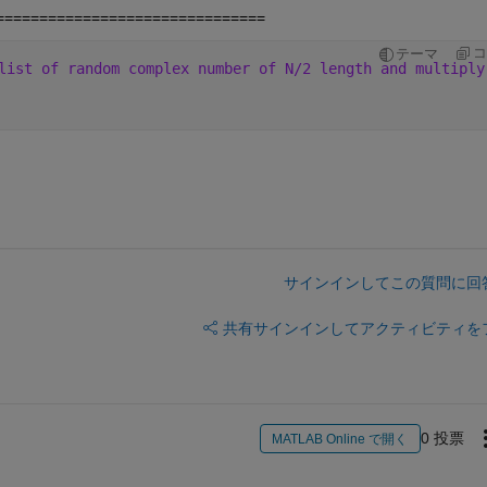
===============================
コ
テーマ
list of random complex number of N/2 length and multiply
サインインしてこの質問に回
共有
サインインしてアクティビティを
0 投票
MATLAB Online で開く