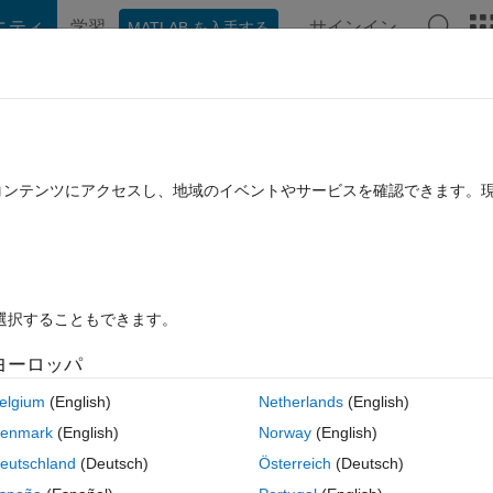
ニティ
学習
サインイン
MATLAB を入手する
hat Playground
ディスカッション
コンテスト
ブログ
投稿
B に関する FAQ
その他
ven spetrum( ifft)
たコンテンツにアクセスし、地域のイベントやサービスを確認できます。
ュー (30 日間)
を選択することもできます。
ヨーロッパ
0 投票
MATLAB Online で開く
elgium
(English)
Netherlands
(English)
enmark
(English)
Norway
(English)
imal spectrum.i am using ifft function but propably not in the correct wa
eutschland
(Deutsch)
Österreich
(Deutsch)
trum of the output time serie it give me different results. here is how i 