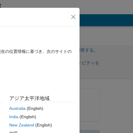
その他
サインインしてこの質問に回答する。
現在の位置情報に基づき、次のサイトの
共
サインインしてアクティビティを
有
フォロー
質問済み:
アジア太平洋地域
DestroyNWO
Australia
(English)
2012 年 11 月 6 日
India
(English)
y.I 
New Zealand
(English)
do 