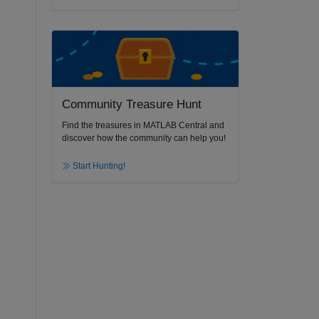
Community Treasure Hunt
Find the treasures in MATLAB Central and
discover how the community can help you!
Start Hunting!