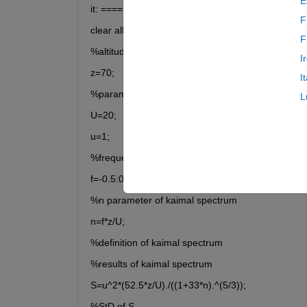
E
it: =====================================
F
clear all
F
%altitude 70meters
I
z=70;
I
%parameters of kaimal spectrum
L
U=20;
u=1;
%frequency
f=-0.5:0.001:0.5;
%n parameter of kaimal spectrum
n=f*z/U;
%definition of kaimal spectrum
%results of kaimal spectrum
S=u^2*(52.5*z/U)./((1+33*n).^(5/3));
%StD of S