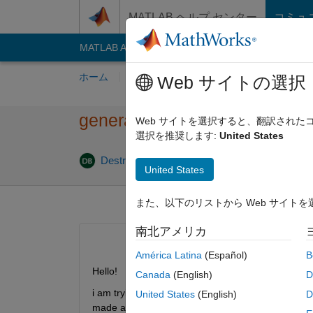
コンテンツへスキップ
MATLAB ヘルプ センター
コミュ
MATLAB Answers
File Exchange
Cody
AI C
ホーム
質問する
回答
閲覧
MATLA
Web サイトの選択
generation of time series by gi
Web サイトを選択すると、翻訳され
選択を推奨します:
United States
DestroyNWO
2012 11 月 6
1 回答
24 ビ
United States
また、以下のリストから Web サイト
南北アメリカ
América Latina
(Español)
B
Hello!
Canada
(English)
D
i am trying to generate a time serie from a given ka
United States
(English)
D
made a code but if i reverse by calculating the spec