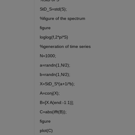
StD_S=std(S);
%figure of the spectrum
figure
loglog(f,2*pi*S)
%generation of time series
N=1000;
a=randn(1,N/2);
b=randn(1,N/2);
X=StD_S*(a+1i*b);
A=conj(X);
B=[X A(end:-1:1)];
C=abs(ifft(B));
figure
plot(C)