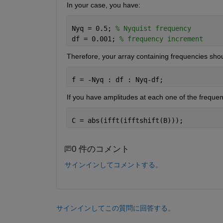
In your case, you have:
Nyq = 0.5; 
% Nyquist frequency
df = 0.001; 
% frequency increment
Therefore, your array containing frequencies shou
f = -Nyq : df : Nyq-df;
If you have amplitudes at each one of the freque
C = abs(ifft(ifftshift(B)));
0 件のコメント
サインインしてコメントする。
サインインしてこの質問に回答する。