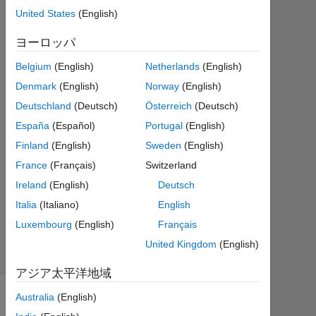
1
United States
(English)
回
答
ヨーロッパ
Belgium
(English)
Netherlands
(English)
2023
10
Denmark
(English)
Norway
(English)
月
Deutschland
(Deutsch)
Österreich
(Deutsch)
22
España
(Español)
Portugal
(English)
に更
新
Finland
(English)
Sweden
(English)
26
France
(Français)
Switzerland
ビ
Ireland
(English)
Deutsch
ュ
Italia
(Italiano)
English
ー
(30
Luxembourg
(English)
Français
日
United Kingdom
(English)
間)
アジア太平洋地域
Australia
(English)