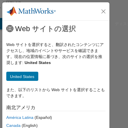
コンテンツへスキップ
MATLAB
Answers
B Answers
File Exchange
Cody
AI Chat Playground
ディス
Web サイトの選択
Web サイトを選択すると、翻訳されたコンテンツにア
クセスし、地域のイベントやサービスを確認できま
Connecting
す。現在の位置情報に基づき、次のサイトの選択を推
奨します:
United States
a Matlab
function to
United States
Modelica
また、以下のリストから Web サイトを選択することも
できます。
Gabriele
Galli
南北アメリカ
2020
4 月
América Latina
(Español)
12
Canada
(English)