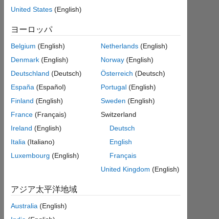
create
United States
(English)
a new
ヨーロッパ
table
Belgium
(English)
Netherlands
(English)
with
Denmark
(English)
Norway
(English)
those
Deutschland
(Deutsch)
Österreich
(Deutsch)
values
España
(Español)
Portugal
(English)
Finland
(English)
Sweden
(English)
Dennis
France
(Français)
Switzerland
Heizler
2020
Ireland
(English)
Deutsch
4 月
Italia
(Italiano)
English
9
Luxembourg
(English)
Français
1
United Kingdom
(English)
回
答
アジア太平洋地域
2020
Australia
(English)
4 月