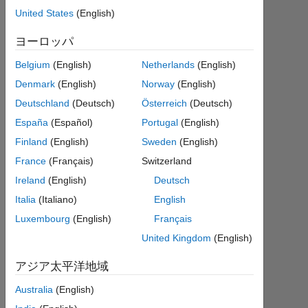
Cochin
United States
(English)
2020
ヨーロッパ
3 月
25
Belgium
(English)
Netherlands
(English)
1
Denmark
(English)
Norway
(English)
回
Deutschland
(Deutsch)
Österreich
(Deutsch)
答
España
(Español)
Portugal
(English)
回
Finland
(English)
Sweden
(English)
答
France
(Français)
Switzerland
採
Ireland
(English)
Deutsch
用
Italia
(Italiano)
English
済
み
Luxembourg
(English)
Français
United Kingdom
(English)
2020
3 月
アジア太平洋地域
25
Australia
(English)
に更
新