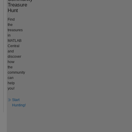
Treasure
Hunt
Find
the
treasures
in
MATLAB
Central
and
discover
how
the
community
can
help
you!
Start
Hunting!