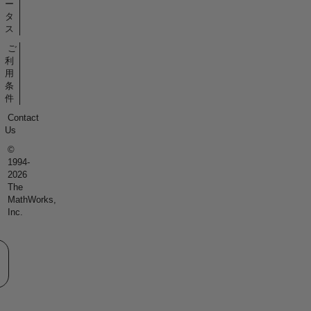
ー
タ
ス
ご
利
用
条
件
Contact
Us
©
1994-
2026
The
MathWorks,
Inc.
eb サイトの選択