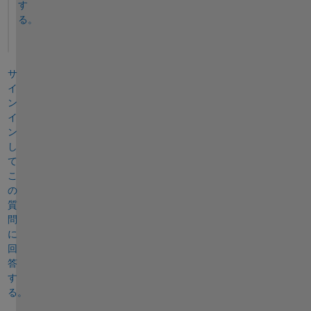
す
る。
サ
イ
ン
イ
ン
し
て
こ
の
質
問
に
回
答
す
る。