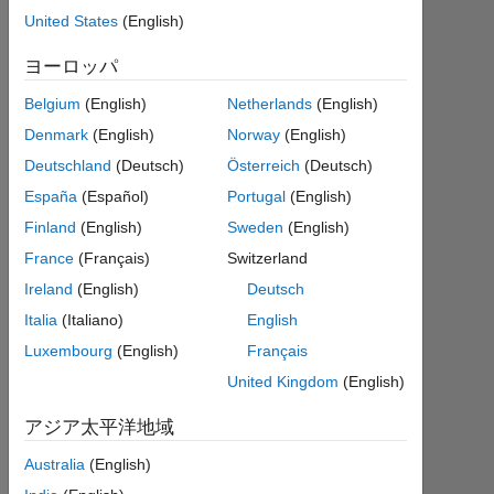
United States
(English)
回
答
ヨーロッパ
回
Belgium
(English)
Netherlands
(English)
答
Denmark
(English)
Norway
(English)
採
Deutschland
(Deutsch)
Österreich
(Deutsch)
用
済
España
(Español)
Portugal
(English)
み
Finland
(English)
Sweden
(English)
France
(Français)
Switzerland
2020
Ireland
(English)
Deutsch
3 月
21
Italia
(Italiano)
English
に更
Luxembourg
(English)
Français
新
United Kingdom
(English)
4
ビ
アジア太平洋地域
ュ
ー
Australia
(English)
(30