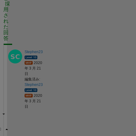
採
用
さ
れ
た
回
答
Stephen23
2020
年 3 月 21
日
編集済み:
Stephen23
2020
年 3 月 21
日
>> M = c(1,2:end).' + c(2:end,1).' - c(2:end,2:end)