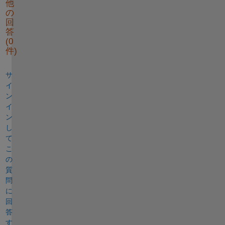
他
の
回
答
(0
件)
サ
イ
ン
イ
ン
し
て
こ
の
質
問
に
回
答
す