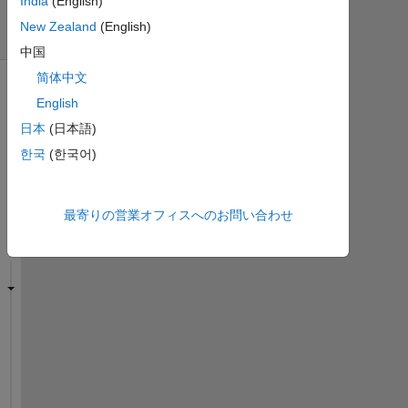
India
(English)
日
New Zealand
(English)
間)
中国
简体中文
English
日本
(日本語)
한국
(한국어)
最寄りの営業オフィスへのお問い合わせ
I 
h
a
v