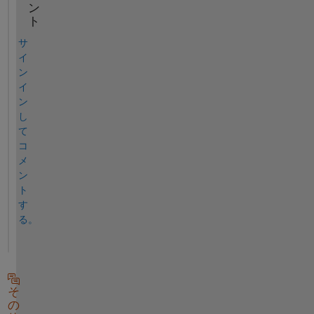
ン
ト
サ
イ
ン
イ
ン
し
て
コ
メ
ン
ト
す
る。
そ
の