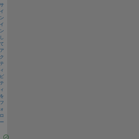
サ
イ
ン
イ
ン
し
て
ア
ク
テ
ィ
ビ
テ
ィ
を
フ
ォ
ロ
ー