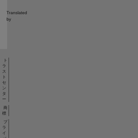
Translated
by
ト
ラ
ス
ト
セ
ン
タ
ー
商
標
プ
ラ
イ