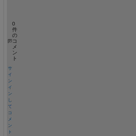
0
件
の
コ
メ
ン
ト
サ
イ
ン
イ
ン
し
て
コ
メ
ン
ト