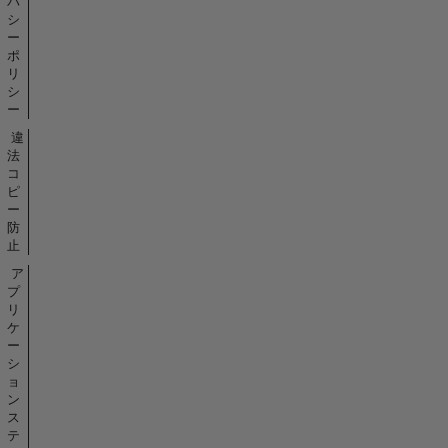
バ
シ
ー
ポ
リ
シ
ー
違
法
コ
ピ
ー
防
止
ア
プ
リ
ケ
ー
シ
ョ
ン
ス
テ