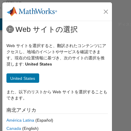
コンテンツへスキップ
MATLAB
Answers
B Answers
File Exchange
Cody
AI Chat Playground
ディス
Web サイトの選択
Web サイトを選択すると、翻訳されたコンテンツにア
クセスし、地域のイベントやサービスを確認できま
how to do
す。現在の位置情報に基づき、次のサイトの選択を推
奨します:
United States
the matrix
computation
United States
また、以下のリストから Web サイトを選択することも
Elysi
できます。
Cochin
南北アメリカ
2020
3 月
América Latina
(Español)
21
Canada
(English)
1