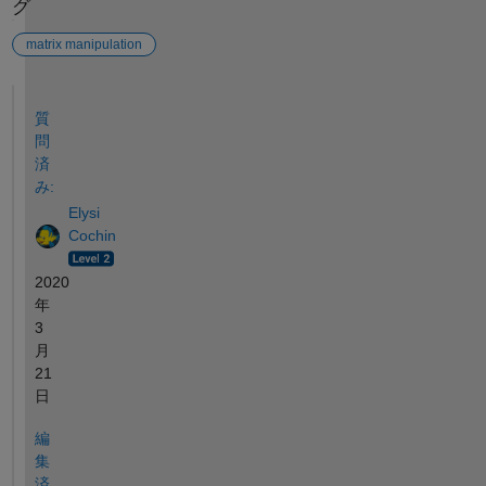
グ
matrix manipulation
参考
質
問
済
み:
Elysi
Cochin
2020
年
3
月
21
日
編
集
済