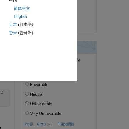
中国
2020 年 8 月 10 日
简体中文
採用済み:
English
Pedro Villena
日本
(日本語)
答する。
한국
(한국어)
フォロー
ピー