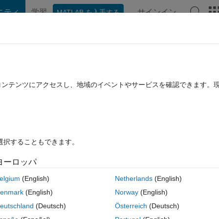
ニティ
学習
サインイン
MATLAB を入手する
hat Playground
ディスカッション
コンテスト
ブログ
投稿
B に関する FAQ
その他
たコンテンツにアクセスし、地域のイベントやサービスを確認できます。
回答採用済み
2020 8 月 10 に更新
5 ビュー (30 日間)
を選択することもできます。
ヨーロッパ
0 投票
elgium
(English)
Netherlands
(English)
enmark
(English)
Norway
(English)
eutschland
(Deutsch)
Österreich
(Deutsch)