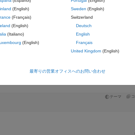
spaña
(Español)
Portugal
(English)
inland
(English)
Sweden
(English)
rance
(Français)
Switzerland
reland
(English)
Deutsch
サインインしてこの質問に回
talia
(Italiano)
English
共有
サインインしてアクティビティを
uxembourg
(English)
Français
United Kingdom
(English)
1 投票
MATLAB Online で開く
最寄りの営業オフィスへのお問い合わせ
コ
テーマ