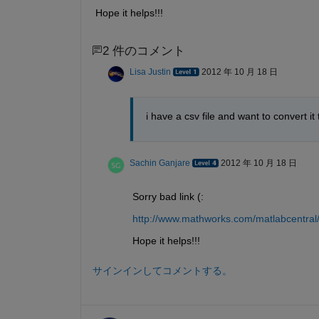
Hope it helps!!!
2 件のコメント
Lisa Justin
2012 年 10 月 18 日
i have a csv file and want to convert it 
Sachin Ganjare
2012 年 10 月 18 日
Sorry bad link (:
http://www.mathworks.com/matlabcentral
Hope it helps!!!
サインインしてコメントする。