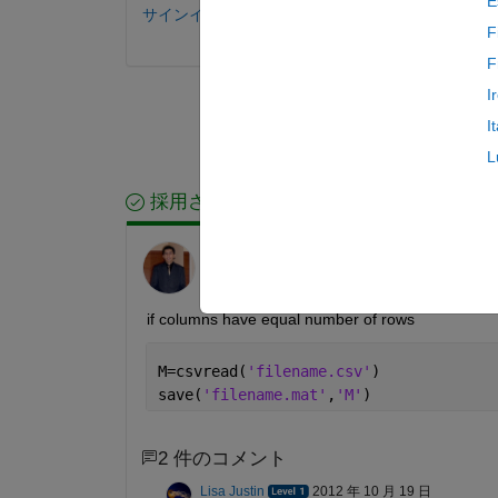
E
サインインしてコメントする。
F
F
I
I
L
採用された回答
Pedro Villena
2012 年 10 月 18 日
if columns have equal number of rows
M=csvread(
'filename.csv'
)
save(
'filename.mat'
,
'M'
)
2 件のコメント
Lisa Justin
2012 年 10 月 19 日