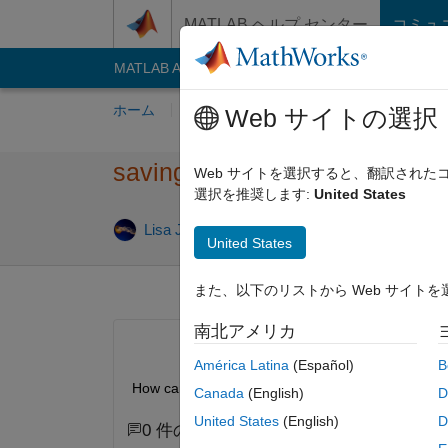
コンテンツへスキップ
MATLAB ヘルプ センター
コミュ
MATLAB Answers
File Exchange
Cody
AI C
ホーム
質問する
回答
閲覧
MATLA
Web サイトの選択
saving a csv file as a .mat file
Web サイトを選択すると、翻訳され
選択を推奨します:
United States
Lisa Justin
2012 10 月 18
3 回答
United States
また、以下のリストから Web サイト
南北アメリカ
América Latina
(Español)
B
How can i save a csv file as a .mat file
Canada
(English)
D
United States
(English)
D
0 件のコメント