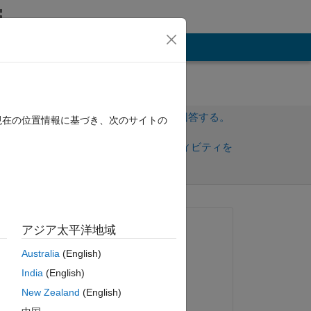
その他
サインインしてこの質問に回答する。
現在の位置情報に基づき、次のサイトの
共
サインインしてアクティビティを
有
フォロー
質問済み:
アジア太平洋地域
Lisa Justin
Australia
(English)
2012 年 10 月 18 日
India
(English)
コメント済み:
New Zealand
(English)
nasser tamim