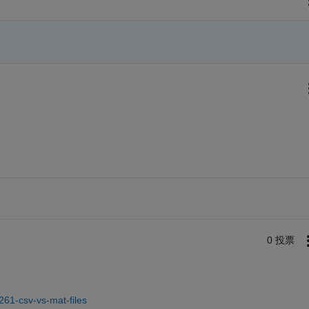
0 投票
261-csv-vs-mat-files