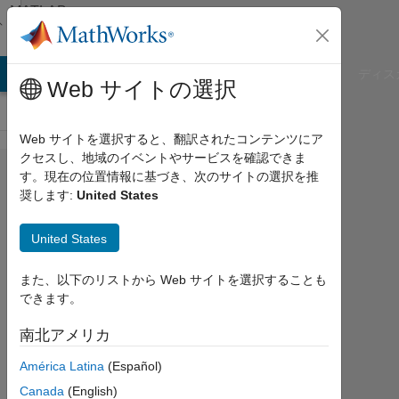
コンテンツへスキップ
MATLAB
Answers
B Answers
File Exchange
Cody
AI Chat Playground
ディス
Web サイトの選択
Web サイトを選択すると、翻訳されたコンテンツにア
クセスし、地域のイベントやサービスを確認できま
Index in
す。現在の位置情報に基づき、次のサイトの選択を推
奨します:
United States
position
1 is
United States
invalid.
Array
また、以下のリストから Web サイトを選択することも
できます。
indices
must be
南北アメリカ
positive
América Latina
(Español)
integers
Canada
(English)