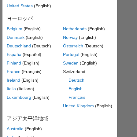
United States
(English)
3 月
9
ヨーロッパ
3
回
Belgium
(English)
Netherlands
(English)
答
Denmark
(English)
Norway
(English)
Deutschland
(Deutsch)
Österreich
(Deutsch)
回
答
España
(Español)
Portugal
(English)
採
Finland
(English)
Sweden
(English)
用
France
(Français)
Switzerland
済
Ireland
(English)
Deutsch
み
Italia
(Italiano)
English
2020
Luxembourg
(English)
Français
3 月
United Kingdom
(English)
9 に
更新
アジア太平洋地域
21
ビ
Australia
(English)
ュ