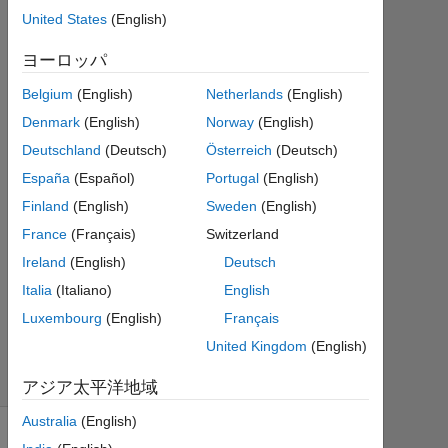
DAQ
United States
(English)
ヨーロッパ
A
R
Belgium
(English)
Netherlands
(English)
2020
Denmark
(English)
Norway
(English)
3 月
Deutschland
(Deutsch)
Österreich
(Deutsch)
3
España
(Español)
Portugal
(English)
0
回
Finland
(English)
Sweden
(English)
答
France
(Français)
Switzerland
4
Ireland
(English)
Deutsch
ビ
ュ
Italia
(Italiano)
English
ー
Luxembourg
(English)
Français
(30
United Kingdom
(English)
日
間)
アジア太平洋地域
Australia
(English)