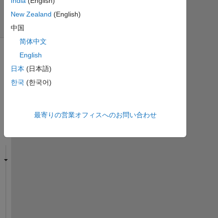
India
(English)
(30
日
New Zealand
(English)
間)
中国
简体中文
English
日本
(日本語)
한국
(한국어)
最寄りの営業オフィスへのお問い合わせ
N
e
e