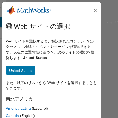
コンテンツへスキップ
MATLAB
Answers
B Answers
File Exchange
Cody
AI Chat Playground
ディス
Web サイトの選択
Web サイトを選択すると、翻訳されたコンテンツにア
クセスし、地域のイベントやサービスを確認できま
Need to plot
す。現在の位置情報に基づき、次のサイトの選択を推
奨します:
United States
x^2+y^2=z^2;
plot in 3D ;
United States
also obtain
2D cut in xy
また、以下のリストから Web サイトを選択することも
できます。
plane. How
od I do this.
南北アメリカ
Thanks
América Latina
(Español)
Canada
(English)